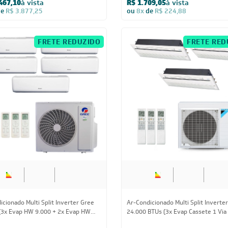
cionado Multi Split Inverter Daikin
Ar-Condicionado Multi Split Inverter
BTUs (1x Evap HW 9.000 + 1x Evap
34.000 BTUs (2x Evap HW 9.000 + 2
00) Quente/Frio 220V
HW 18.000) Quente/Frio 220V
777,35
à vista
R$ 24.099,60
à vista
de
R$ 2.339,13
ou
8x
de
R$ 3.171,00
CUPOM: POTENCIA200
CUPOM: POTENC
FRETE REDUZIDO
FRETE REDUZID
34.000 BTUs
34.000 BT