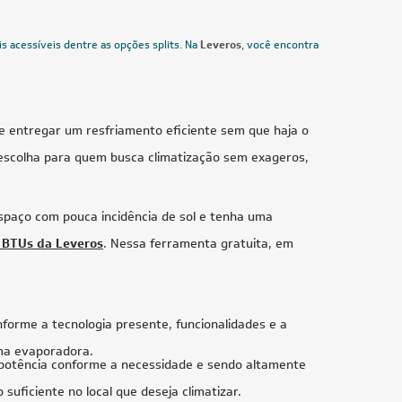
Veja mais filtros
L100
FRETE REDUZIDO
UZIDO
38.000 BTUs
ll TCL
Ar-Condicionado Multi Split Inverter Daikin
220V
38.000 BTUs (2x Evap HW 9.000 + 2x Evap