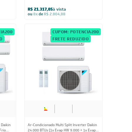
 Daikin
Ar-Condicionado Multi Split Inverter Daikin
x Evap
24.000 BTUs (2x Evap HW 9.000 + 1x Evap
HW 18.000) Quente/Frio 220V
R$ 16.439,75
à vista
ou
8x
de
R$ 2.163,13
UZIDO
FRETE REDUZIDO
Us
38.000 BTUs