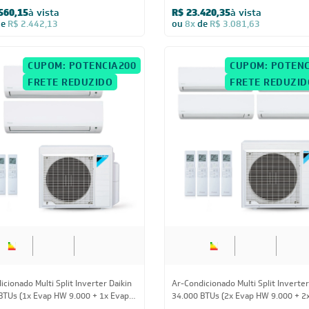
cionado Multi Split Inverter Daikin
Ar-Condicionado Multi Split Inverter
BTUs (3x Evap HW 9.000 + 1x Evap
34.000 (4x Evap HW 9.000) Quente/
00) Quente/Frio 220V
220V
020,15
à vista
R$ 23.389,00
à vista
de
R$ 3.292,13
ou
8x
de
R$ 3.077,50
CUPOM: POTENCIA200
CUPOM: POTENC
FRETE REDUZIDO
FRETE REDUZID
24.000 BTUs
24.000 BT