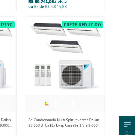
 Daikin
Ar-Condicionado Multi Split Inverter Daikin
x Evap
34.000 BTUs (1x Evap HW 9.000 + 1x Evap
HW 24.000) Quente/Frio 220V
R$ 21.317,05
à vista
ou
8x
de
R$ 2.804,88
IA200
CUPOM: POTENCIA200
O
FRETE REDUZIDO
Us
24.000 BTUs