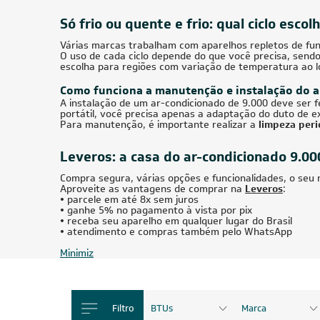
HW 24.000) Quente/Frio 220V
HW 18.0
R$ 19.628,90
à vista
R$ 29.
ou
8x
de
R$ 2.582,75
ou
8x
CUPOM: POTENCIA100
FRETE REDUZIDO
34.000 BTUs
Ar-Condicionado Multi Split Inverter Daikin
Ar-Cond