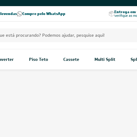
PREÇOS EXCLUSIVOS PARA VOCÊ!
Excelência no RA
Entrega em t
elevendas
Compre pelo WhatsApp
Seja parceiro Leveros
Excelência no Reclame Aqui
verifique as m
Inverter
Piso Teto
Cassete
Multi Split
Spl
r-condicionado 9.000
O
ar-condicionado 9.000 BT
estar, sendo ideal para loca
Leveros
, você encontra div
e modelos que se adequam à
BTUs
Mostrar mais
Home
/
Ar-condicionado
/
Potência
/
Ar-Condicionado 9.000 BTUs