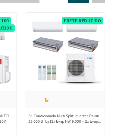
 9.000)
23.000 BTUs (2x Evap Cassete 1 Via 9.000 +
1x Evap Cassete 1 Via 18.000) Quente/Frio
220V
R$ 24.617,35
à vista
ou
8x
de
R$ 3.239,13
IA100
CUPOM: POTENCIA200
O
FRETE REDUZIDO
Us
34.000 BTUs