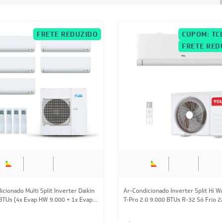
(3x Evap HW 9.000 + 2x Evap HW
24.000 BTUs (3x Evap Cassete 1 Via
 Quente/Frio 220V
Quente/Frio 220V
560,15
à vista
R$ 23.420,35
à vista
de
R$ 2.442,13
ou
8x
de
R$ 3.081,63
CUPOM: POTENCIA200
CUPOM: POTENC
FRETE REDUZIDO
FRETE REDUZID
28.000 BTUs
34.000 BT