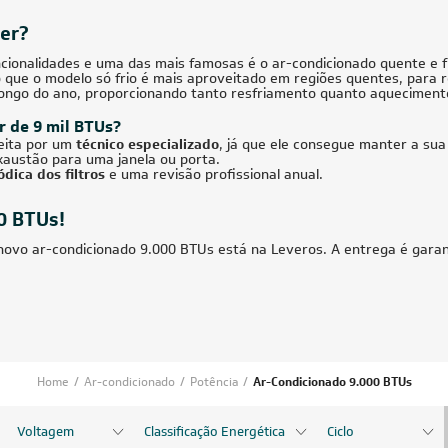
00) Quente/Frio 220V
467,10
à vista
R$ 1.709,05
à vista
de
R$ 3.877,25
ou
8x
de
R$ 224,88
FRETE REDUZIDO
FRETE RED
48.000 BTUs
24.000 BT
icionado Multi Split Inverter Gree
Ar-Condicionado Multi Split Inverter