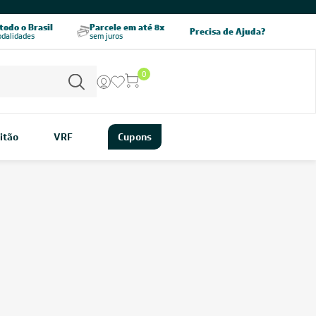
CHAME AGORA
odo o Brasil
Parcele em até 8x
5% OFF no PIX
Precisa de Ajuda?
odalidades
sem juros
pagamento à vista
0
itão
VRF
Cupons
Us
é uma solução importante para o seu conforto pessoal e o bem-
is pequenos e um dos mais acessíveis dentre as opções splits. Na
ersas opções de ar-condicionado em variações de funcionalidades
s suas maiores necessidades!