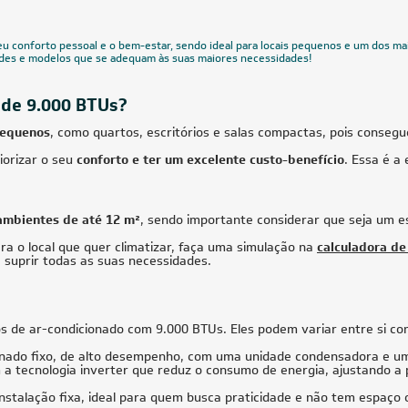
Voltagem
Classificação Energética
Ciclo
FRETE REDUZIDO
CUPOM: TC
FRETE RED
38.000 BTUs
9.000 BTUs
cionado Multi Split Inverter Daikin
Ar-Condicionado Inverter Split Hi Wa
BTUs (4x Evap HW 9.000 + 1x Evap
T-Pro 2.0 9.000 BTUs R-32 Só Frio 