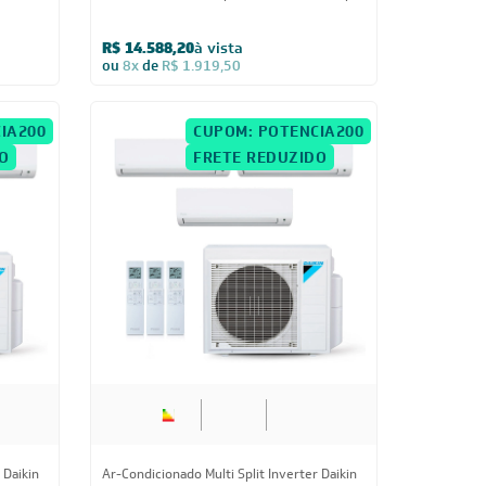
-32
Ar-Condicionado Multi Split Inverter Daikin
00 + 1x
38.000 BTUs (4x Evap HW 9.000 + 1x Evap
Cassete 1 Via 12.000) Quente/Frio 220V
R$ 31.853,50
à vista
ou
8x
de
R$ 4.191,25
Inscreva-se
 e Condições e com a Política de Privacidade
idade