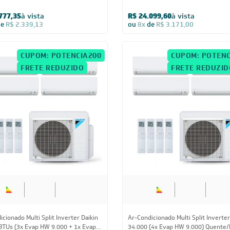
cionado Multi Split Inverter Daikin
Ar-Condicionado Multi Split Inverter
BTUs (1x Evap HW 9.000 + 1x Evap
24.000 BTUs (2x Evap HW 9.000 + 1
00 + 1x Evap HW 18.000)
HW 12.000) Quente/Frio 220V
Frio 220V
703,85
à vista
R$ 16.348,55
à vista
de
R$ 2.197,88
ou
8x
de
R$ 2.151,13
CUPOM: POTENCIA200
FRETE RED
FRETE REDUZIDO
28.000 BTUs
18.000 BT