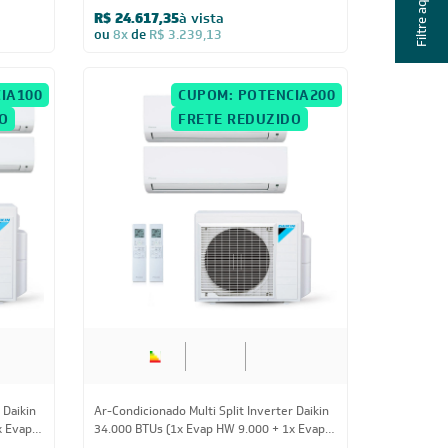
Filtre aqui
 Daikin
Ar-Condicionado Multi Split Inverter Daikin
Frio
24.000 BTUs (1x Evap HW 9.000 + 1x Evap
HW 18.000) Quente/Frio 220V
R$ 14.588,20
à vista
ou
8x
de
R$ 1.919,50
IA200
CUPOM: POTENCIA200
O
FRETE REDUZIDO
Us
24.000 BTUs