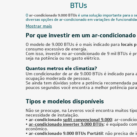
Filtro
BTUs
Marca
CUPOM: POTENCIA200
FRETE REDUZIDO
28.000 BTUs
Ar-Condicionado Multi Split Inverter Daikin
Ar-Condi
28.000 BTUs (2x Evap HW 9.000 + 1x Evap
38.000 