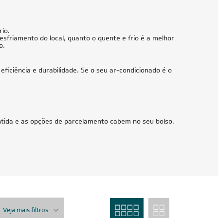
Duto 18.000) Quente/Frio 220V
R$ 30.741,05
à vista
ou
8x
de
R$ 4.044,88
UZIDO
FRETE REDUZIDO
Us
23.000 BTUs
 Daikin
Ar-Condicionado Multi Split Inverter Daikin