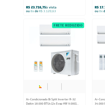
Ar-Condicionado Multi Split Inverter Daikin
Ar-Condi
24.000 BTUs (3x Evap HW 9.000)
24.000 
Quente/Frio 220V
HW 12.0
Quente/
R$ 16.084,45
à vista
R$ 16.
ou
8x
de
R$ 2.116,38
ou
8x
CUPOM: POTENCIA200
FRETE REDUZIDO
28.000 BTUs