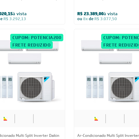
cionado Multi Split Inverter Daikin
Ar-Condicionado Bi Split Inverter R
BTUs (3x Evap HW 9.000 + 1x Evap
Daikin 18.000 BTUs (1x Evap HW 9.0
00) Quente/Frio 220V
Evap HW 12.000) Quente/Frio 220V
363,25
à vista
R$ 7.726,35
à vista
de
R$ 2.679,38
ou
8x
de
R$ 1.016,63
BA
Estou de acordo com os Termos
 novidades,
Visualizar a política de privac
ica de troca,