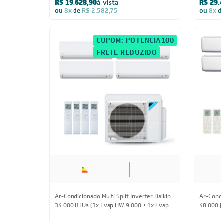
Ar-Condicionado Multi Split Inverter Daikin
Ar-Condi
23.000 BTUs (2x Evap Cassete 1 Via 9.000 +
28.000 
1x Evap Cassete 1 Via 12.000) Quente/Frio
HW 24.0
220V
R$ 23.716,75
à vista
R$ 17.
ou
8x
de
R$ 3.120,63
ou
8x
FRETE REDUZIDO
18.000 BTUs