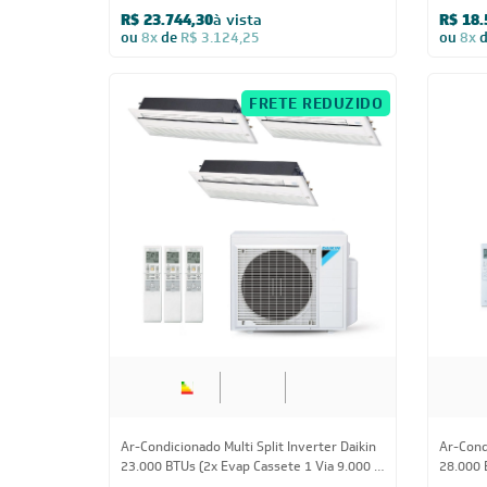
Ar-Condicionado Bi Split Inverter R-32
Ar-Condi
Daikin 18.000 BTUs (2x Evap HW 9.000)
34.000 
Quente/Frio 220V
HW 24.0
R$ 7.466,05
à vista
R$ 25.
ou
8x
de
R$ 982,38
ou
8x
CUPOM: POTENCIA200
FRETE REDUZIDO
24.000 BTUs