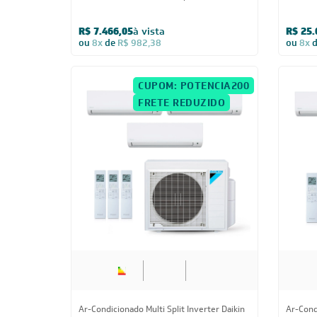
Ar-Condicionado Multi Split Inverter Daikin
Ar-Condi
28.000 BTUs (4x Evap HW 9.000)
28.000 
Quente/Frio 220V
HW 18.0
R$ 19.849,30
à vista
R$ 20.
ou
8x
de
R$ 2.611,75
ou
8x
CADASTRE-SE E RECE
OFERTAS COM PREÇOS
EXCLUSIVOS
Seja sempre o primeiro a receber nossas
cadastre-se, é grátis!
Em caso de dúvidas consulte nossa polít
devolução e cancelamento.