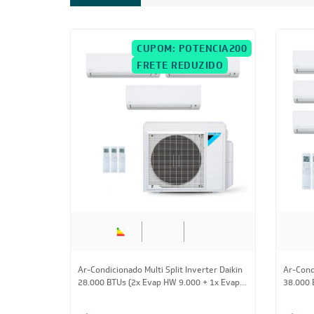
34.000 BTUs (3x Evap HW 9.000 + 1x Evap
48.000 
HW 18.000) Quente/Frio 220V
12.000)
R$ 23.744,30
à vista
R$ 18.
ou
8x
de
R$ 3.124,25
ou
8x
FRETE REDUZIDO
23.000 BTUs