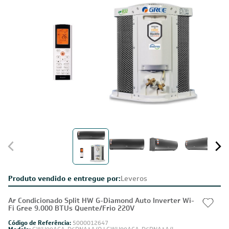
Produto vendido e entregue por:
Leveros
Ar Condicionado Split HW G-Diamond Auto Inverter Wi-
Fi Gree 9.000 BTUs Quente/Frio 220V
Código de Referência:
5000012647