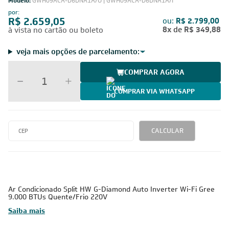
Modelo:
GWH09ACA-D6DNA1A/O | GWH09ACA-D6DNA1A/I
por:
R$ 2.659,05
ou:
R$ 2.799,00
8x
de
R$ 349,88
à vista no cartão ou boleto
veja mais opções de parcelamento:
COMPRAR AGORA
COMPRAR VIA WHATSAPP
CALCULAR
Ar Condicionado Split HW G-Diamond Auto Inverter Wi-Fi Gree
9.000 BTUs Quente/Frio 220V
Saiba mais