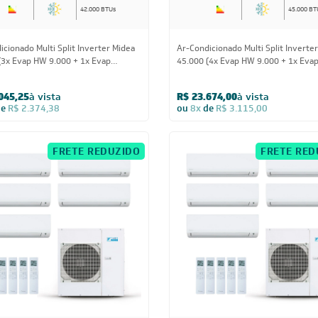
42.000 BTUs
45.000 BT
icionado Multi Split Inverter Midea
Ar-Condicionado Multi Split Inverter
(3x Evap HW 9.000 + 1x Evap
45.000 (4x Evap HW 9.000 + 1x Eva
 1 Via 12.000 + 1x Evap Cassete 1
12.000) Quente/Frio 220V
000) Quente/Frio 220V
045,25
à vista
R$ 23.674,00
à vista
de
R$ 2.374,38
ou
8x
de
R$ 3.115,00
FRETE REDUZIDO
FRETE RED