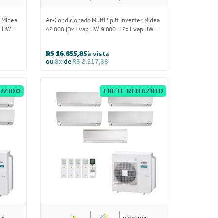
r Midea
Ar-Condicionado Multi Split Inverter Midea
p HW
42.000 (3x Evap HW 9.000 + 2x Evap HW
12.000) Quente/Frio 220V
R$ 16.855,85
à vista
ou
8x
de
R$ 2.217,88
UZIDO
FRETE REDUZIDO