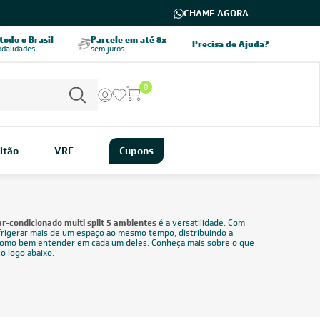
CHAME AGORA
odo o Brasil
Parcele em até 8x
5% OFF no PIX
Precisa de Ajuda?
odalidades
sem juros
pagamento à vista
0
itão
VRF
Cupons
ar-condicionado multi split 5 ambientes
é a versatilidade. Com
frigerar mais de um espaço ao mesmo tempo, distribuindo a
 como bem entender em cada um deles. Conheça mais sobre o que
o logo abaixo.