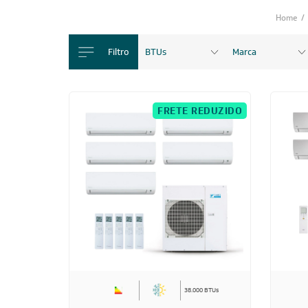
Home
/
Filtro
BTUs
Marca
FRETE REDUZIDO
38.000 BTUs