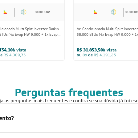
38.000 BTUs
38.000 BT
cionado Multi Split Inverter Daikin
Ar-Condicionado Multi Split Inverter
BTUs (4x Evap HW 9.000 + 1x Evap
38.000 BTUs (4x Evap HW 9.000 + 1
 1 Via 18.000) Quente/Frio 220V
Cassete 1 Via 12.000) Quente/Frio 
754,10
à vista
R$ 31.853,50
à vista
de
R$ 4.309,75
ou
8x
de
R$ 4.191,25
Perguntas frequentes
 as perguntas mais frequentes e confira se sua dúvida já foi escl
mento?