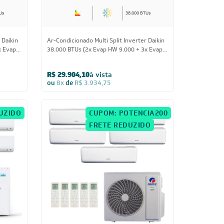
Us
38.000 BTUs
 Daikin
Ar-Condicionado Multi Split Inverter Daikin
x Evap
38.000 BTUs (2x Evap HW 9.000 + 3x Evap
HW 12.000) Quente/Frio 220V
R$ 29.904,10
à vista
ou
8x
de
R$ 3.934,75
UZIDO
CUPOM: POTENCIA200
FRETE REDUZIDO