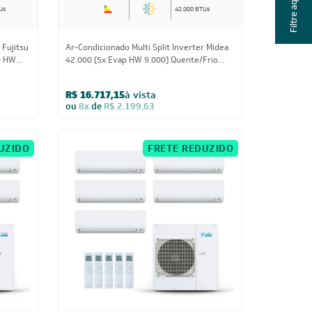
Filtre aqui
Us
42.000 BTUs
 Fujitsu
Ar-Condicionado Multi Split Inverter Midea
p HW
42.000 (5x Evap HW 9.000) Quente/Frio
220V
R$ 16.717,15
à vista
ou
8x
de
R$ 2.199,63
UZIDO
FRETE REDUZIDO