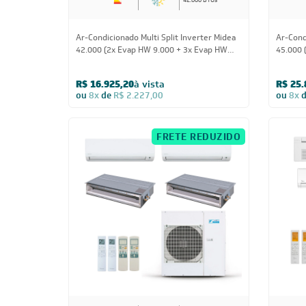
42.000 BTUs
Ar-Condicionado Multi Split Inverter Midea
Ar-Condi
42.000 (2x Evap HW 9.000 + 3x Evap HW
45.000 
12.000) Quente/Frio 220V
12.000 
Quente/
R$ 16.925,20
à vista
R$ 25.
ou
8x
de
R$ 2.227,00
ou
8x
FRETE REDUZIDO