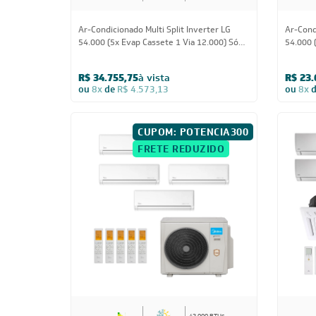
Ar-Condicionado Multi Split Inverter LG
Ar-Cond
54.000 (5x Evap Cassete 1 Via 12.000) Só
54.000 
Frio 220V
R$ 34.755,75
à vista
R$ 23.
ou
8x
de
R$ 4.573,13
ou
8x
CUPOM: POTENCIA300
FRETE REDUZIDO