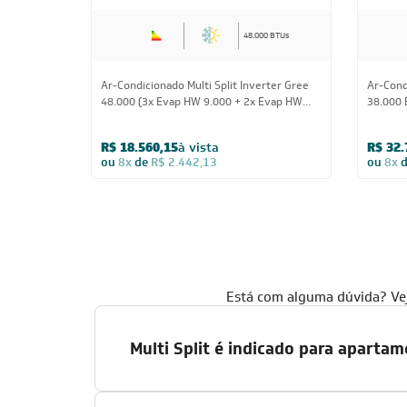
48.000 BTUs
Ar-Condicionado Multi Split Inverter Gree
Ar-Condi
48.000 (3x Evap HW 9.000 + 2x Evap HW
38.000 
12.000) Quente/Frio 220V
Cassete
R$ 18.560,15
à vista
R$ 32.
ou
8x
de
R$ 2.442,13
ou
8x
Está com alguma dúvida? Veja
Multi Split é indicado para aparta