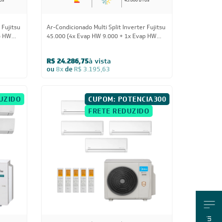
Us
45.000 BTUs
 Fujitsu
Ar-Condicionado Multi Split Inverter Fujitsu
p HW
45.000 (4x Evap HW 9.000 + 1x Evap HW
24.000) Quente/Frio 220V
R$ 24.286,75
à vista
ou
8x
de
R$ 3.195,63
UZIDO
CUPOM: POTENCIA300
FRETE REDUZIDO