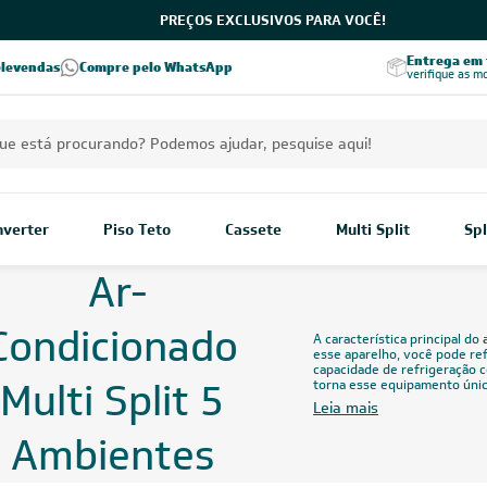
PREÇOS EXCLUSIVOS PARA VOCÊ!
Excelência no RA
Entrega em t
elevendas
Compre pelo WhatsApp
Seja parceiro Leveros
Excelência no Reclame Aqui
verifique as m
Inverter
Piso Teto
Cassete
Multi Split
Spl
Ar-
Condicionado
A característica principal do
esse aparelho, você pode re
capacidade de refrigeração
Multi Split 5
torna esse equipamento únic
Leia mais
Ambientes