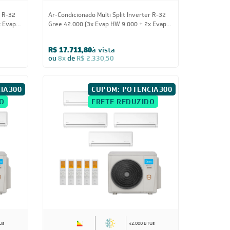
r R-32
Ar-Condicionado Multi Split Inverter R-32
x Evap
Gree 42.000 (3x Evap HW 9.000 + 2x Evap
HW 12.000) Quente/Frio 220V
R$ 17.711,80
à vista
ou
8x
de
R$ 2.330,50
IA300
CUPOM: POTENCIA300
O
FRETE REDUZIDO
Us
42.000 BTUs