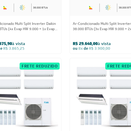
38.000 BTUs
38.000 BT
cionado Multi Split Inverter Daikin
Ar-Condicionado Multi Split Inverter
BTUs (4x Evap HW 9.000 + 1x Evap
38.000 BTUs (3x Evap HW 9.000 + 2
00) Quente/Frio 220V
HW 12.000) Quente/Frio 220V
375,90
à vista
R$ 29.640,00
à vista
de
R$ 3.865,25
ou
8x
de
R$ 3.900,00
FRETE REDUZIDO
FRETE RED