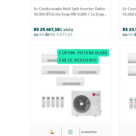
Ar-Condicionado Multi Split Inverter Daikin
Ar-Condi
38.000 BTUs (4x Evap HW 9.000 + 1x Evap
45.000 
HW 18.000) Quente/Frio 220V
18.000)
R$ 29.467,10
à vista
R$ 23.
ou
8x
de
R$ 3.877,25
ou
8x
CUPOM: POTENCIA200
FRETE REDUZIDO
54.000 BTUs