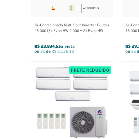
45.000 BTUs
Ar-Condicionado Multi Split Inverter Fujitsu
Ar-Condi
45.000 (3x Evap HW 9.000 + 2x Evap HW
38.000 
12.000) Quente/Frio 220V
HW 12.0
R$ 23.834,55
à vista
R$ 29.
ou
8x
de
R$ 3.136,13
ou
8x
FRETE REDUZIDO