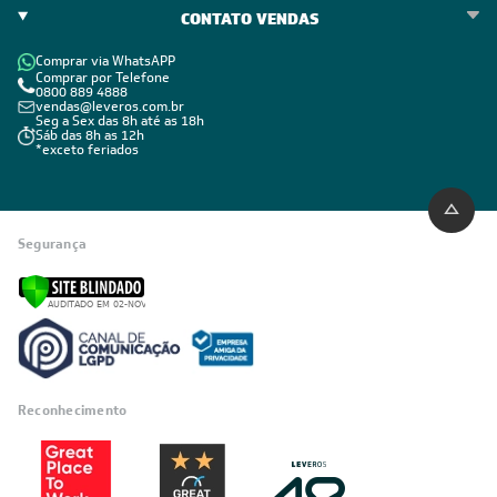
CONTATO VENDAS
Comprar via WhatsAPP
Comprar por Telefone
0800 889 4888
vendas@leveros.com.br
Seg a Sex das 8h até as 18h
Sáb das 8h as 12h
*exceto feriados
Segurança
Reconhecimento