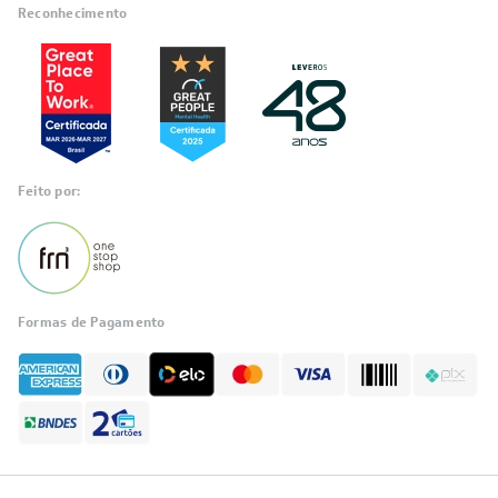
Reconhecimento
Feito por:
Formas de Pagamento
Informações
sobre seu
pedido?
Fale com a LIA
Compre pelo
WhatsApp