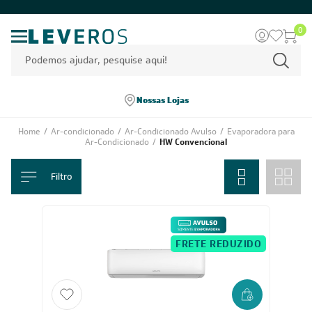
0
Nossas Lojas
Home
/
Ar-condicionado
/
Ar-Condicionado Avulso
/
Evaporadora para
Ar-Condicionado
/
HW Convencional
Filtro
FRETE REDUZIDO