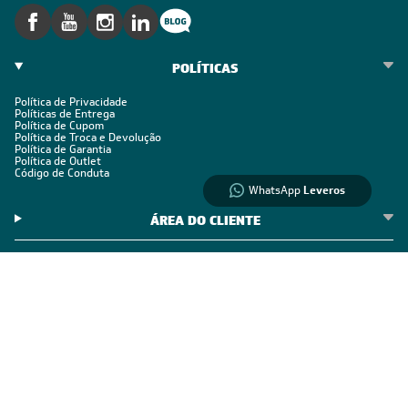
Informações
sobre seu
pedido?
Fale com a LIA
POLÍTICAS
Política de Privacidade
Compre pelo
Políticas de Entrega
Política de Cupom
WhatsApp
Política de Troca e Devolução
Política de Garantia
Política de Outlet
Código de Conduta
WhatsApp
Leveros
ÁREA DO CLIENTE
ÁREA DO CLIENTE PARCEIRO
CONTATO SUPORTE
CONTATO VENDAS
Comprar via WhatsAPP
Comprar por Telefone
0800 889 4888