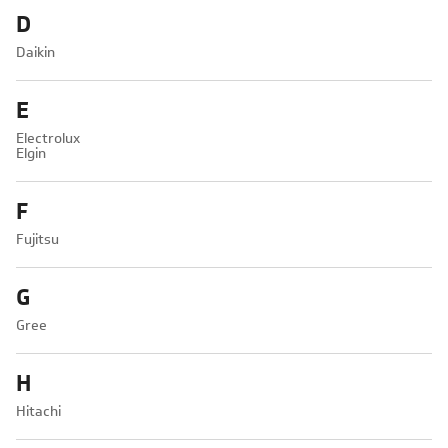
D
Daikin
E
Electrolux
Elgin
F
Fujitsu
G
Gree
H
Hitachi