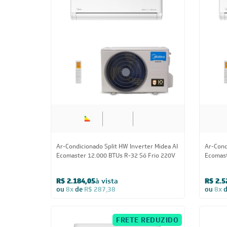
12.000 BTUs
Ar-Condicionado Split HW Inverter Midea AI
Ar-Cond
Ecomaster 12.000 BTUs R-32 Só Frio 220V
Ecomast
220V
R$ 2.184,05
à vista
R$ 2.5
ou
8x
de
R$ 287,38
ou
8x