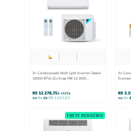
18.000 BTUs
Ar-Condicionado Multi Split Inverter Daikin
Ar-Cond
18000 BTUs (2x Evap HW 12.000)
Ecomast
Quente/Frio 220V
R$ 12.278,75
à vista
R$ 3.1
ou
8x
de
R$ 1.615,63
ou
8x
FRETE REDUZIDO