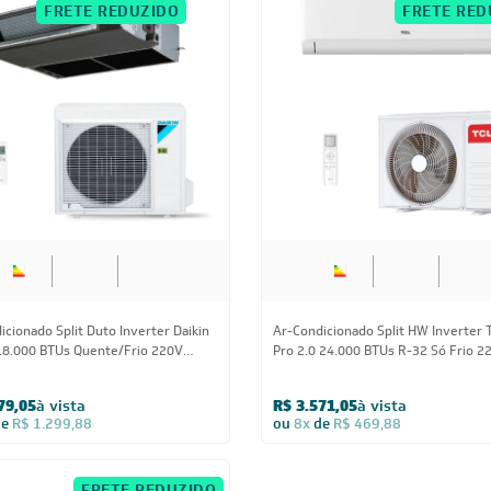
CUPOM: POTENCIA300
CUPOM: TC
FRETE REDUZIDO
FRETE RED
18.000 BTUs
24.000 BTUs
icionado Split Duto Inverter Daikin
Ar-Condicionado Split HW Inverter 
18.000 BTUs Quente/Frio 220V
Pro 2.0 24.000 BTUs R-32 Só Frio 2
sico
79,05
à vista
R$ 3.571,05
à vista
de
R$ 1.299,88
ou
8x
de
R$ 469,88