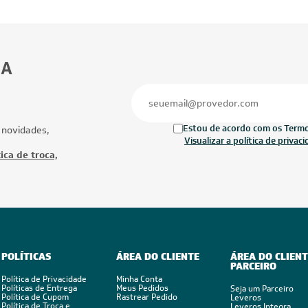
BA
Estou de acordo com os Termos
 novidades,
Visualizar a política de privac
ica de troca,
POLÍTICAS
ÁREA DO CLIENTE
ÁREA DO CLIENT
PARCEIRO
Política de Privacidade
Minha Conta
Políticas de Entrega
Meus Pedidos
Seja um Parceiro