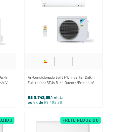
Us
12.000 BTUs
aikin
Ar-Condicionado Split HW Inverter Daikin
 220V
Full 12.000 BTUs R-32 Quente/Frio 220V
R$ 3.742,05
à vista
ou
8x
de
R$ 492,38
UZIDO
FRETE REDUZIDO