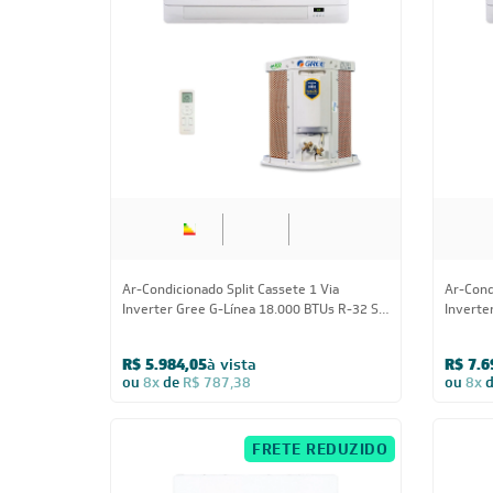
18.000 BTUs
Ar-Condicionado Split Cassete 1 Via
Ar-Cond
Inverter Gree G-Línea 18.000 BTUs R-32 Só
Inverte
Frio 220V Monofásico
Frio 22
R$ 5.984,05
à vista
R$ 7.6
ou
8x
de
R$ 787,38
ou
8x
FRETE REDUZIDO