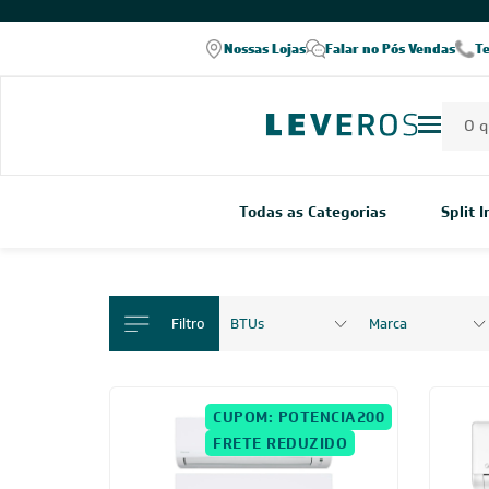
COMPRE PELO WHATSAPP
Nossas Lojas
Falar no Pós Vendas
T
Todas as Categorias
Split 
Filtro
BTUs
Marca
CUPOM: POTENCIA200
FRETE REDUZIDO