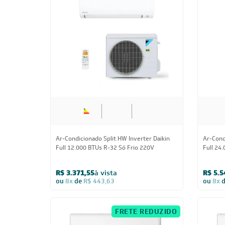
12.000 BTUs
Ar-Condicionado Split HW Inverter Daikin
Ar-Cond
Full 12.000 BTUs R-32 Só Frio 220V
Full 24
R$ 3.371,55
à vista
R$ 5.5
ou
8x
de
R$ 443,63
ou
8x
FRETE REDUZIDO