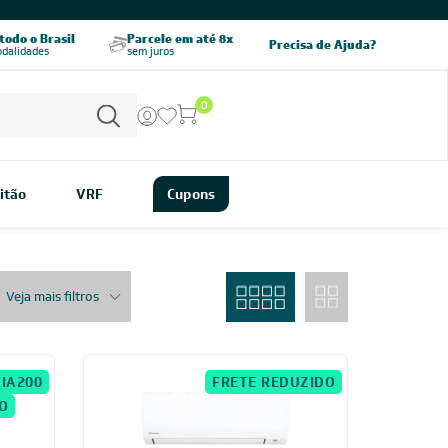
CHAME AGORA
odo o Brasil
Parcele em até 8x
5% OFF no PIX
Precisa de Ajuda?
odalidades
sem juros
pagamento à vista
0
itão
VRF
Cupons
Veja mais filtros
IA200
FRETE REDUZIDO
O