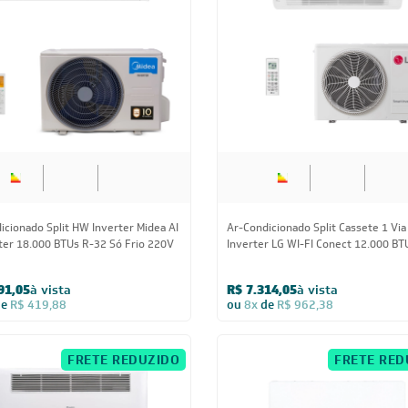
18.000 BTUs
12.000 BTUs
icionado Split HW Inverter Midea AI
Ar-Condicionado Split Cassete 1 Via
er 18.000 BTUs R-32 Só Frio 220V
Inverter LG WI-FI Conect 12.000 BT
Quente/Frio 220V Monofásico
91,05
à vista
R$ 7.314,05
à vista
de
R$ 419,88
ou
8x
de
R$ 962,38
FRETE REDUZIDO
FRETE RED