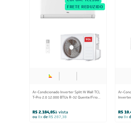
CUPOM: TCL100
FRETE REDUZIDO
12.000 BTUs
Ar-Condicionado Inverter Split Hi Wall TCL
Ar-Cond
T-Pro 2.0 12.000 BTUs R-32 Quente/Frio
Inverte
220V
Quente/
R$ 2.184,05
à vista
R$ 10.
ou
8x
de
R$ 287,38
ou
8x