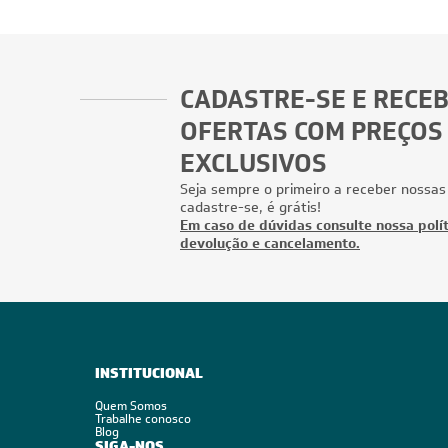
CADASTRE-SE E RECE
OFERTAS COM PREÇOS
EXCLUSIVOS
Seja sempre o primeiro a receber nossas
cadastre-se, é grátis!
Em caso de dúvidas consulte nossa polít
devolução e cancelamento.
INSTITUCIONAL
Quem Somos
Trabalhe conosco