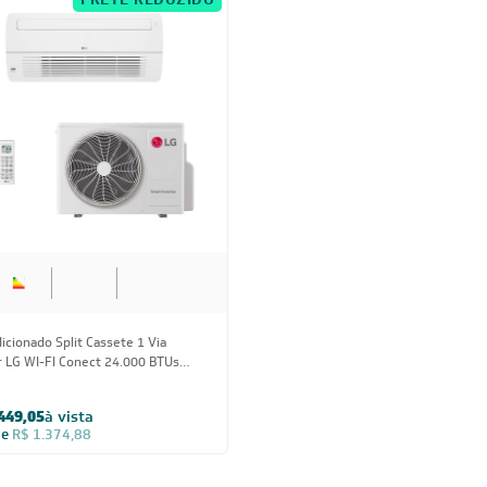
FRETE REDUZIDO
24.000 BTUs
icionado Split Cassete 1 Via
r LG WI-FI Conect 24.000 BTUs
Frio 220V Monofásico
449,05
à vista
de
R$ 1.374,88