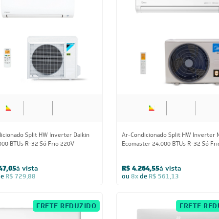
24.000 BTUs
24.000 BTUs
icionado Split HW Inverter Daikin
Ar-Condicionado Split HW Inverter 
.000 BTUs R-32 Só Frio 220V
Ecomaster 24.000 BTUs R-32 Só Fri
47,05
à vista
R$ 4.264,55
à vista
de
R$ 729,88
ou
8x
de
R$ 561,13
FRETE REDUZIDO
FRETE RED