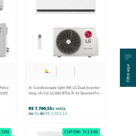
Filtre aqui
Us
12.000 BTUs
hilco
Ar-Condicionado Split HW LG Dual Inverter
 220V
Uniq +AI 3.0 12.000 BTUs R-32 Quente/Frio
220V
R$ 7.760,55
à vista
ou
8x
de
R$ 1.021,13