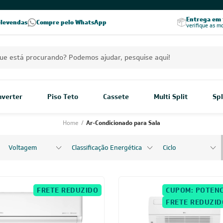
PREÇOS EXCLUSIVOS PARA VOCÊ!
Excelência no RA
Entrega em t
elevendas
Compre pelo WhatsApp
Seja parceiro Leveros
Excelência no Reclame Aqui
verifique as m
Inverter
Piso Teto
Cassete
Multi Split
Spl
Home
/
Ar-Condicionado para Sala
Voltagem
Classificação Energética
Ciclo
FRETE REDUZIDO
CUPOM: POTENC
FRETE REDUZID