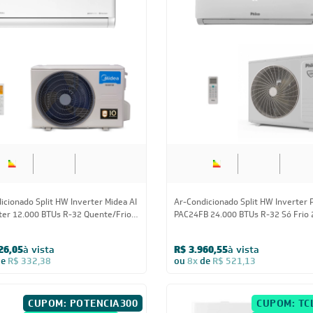
12.000 BTUs
24.000 BT
icionado Split HW Inverter Midea AI
Ar-Condicionado Split HW Inverter P
er 12.000 BTUs R-32 Quente/Frio
PAC24FB 24.000 BTUs R-32 Só Frio
26,05
à vista
R$ 3.960,55
à vista
de
R$ 332,38
ou
8x
de
R$ 521,13