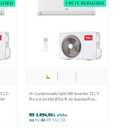
L100
CUPOM: TCL100
UZIDO
FRETE REDUZIDO
24.000 BTUs
TCL T-
Ar-Condicionado Split HW Inverter TCL T-
20V
Pro 2.0 24.000 BTUs R-32 Quente/Frio
220V
R$ 3.894,05
à vista
ou
8x
de
R$ 512,38