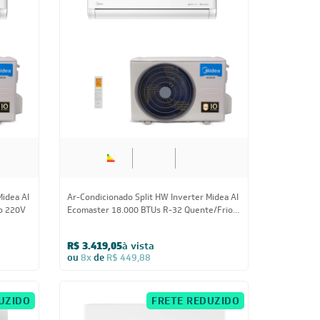
18.000 BTUs
Midea AI
Ar-Condicionado Split HW Inverter Midea AI
o 220V
Ecomaster 18.000 BTUs R-32 Quente/Frio
220V
R$ 3.419,05
à vista
ou
8x
de
R$ 449,88
UZIDO
FRETE REDUZIDO