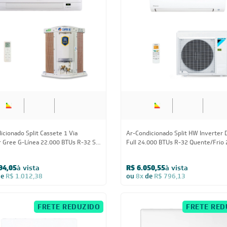
22.000 BTUs
24.000 BT
icionado Split Cassete 1 Via
Ar-Condicionado Split HW Inverter D
r Gree G-Línea 22.000 BTUs R-32 Só
Full 24.000 BTUs R-32 Quente/Frio
0V Monofásico
94,05
à vista
R$ 6.050,55
à vista
de
R$ 1.012,38
ou
8x
de
R$ 796,13
FRETE REDUZIDO
FRETE RED