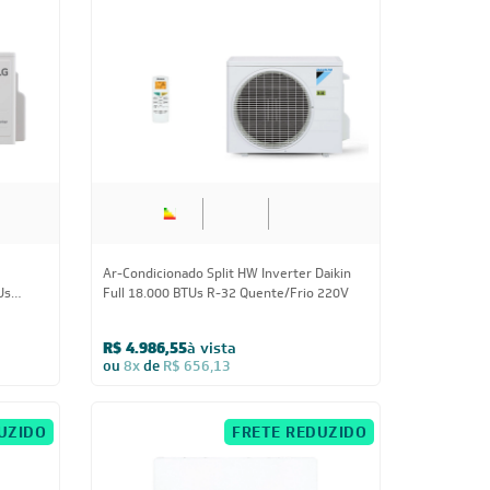
18.000 BTUs
Ar-Condicionado Split HW Inverter Daikin
Us
Full 18.000 BTUs R-32 Quente/Frio 220V
R$ 4.986,55
à vista
ou
8x
de
R$ 656,13
UZIDO
FRETE REDUZIDO