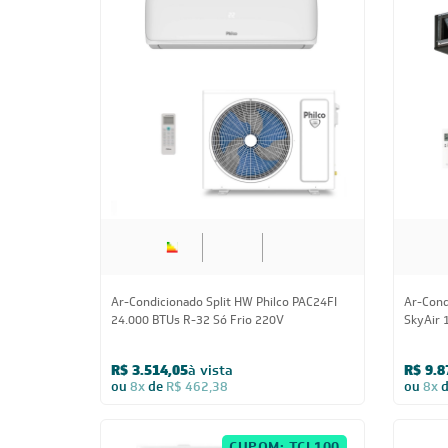
FRETE REDUZIDO
24.000 BTUs
Ar-Condicionado Split HW Philco PAC24FI
Ar-Cond
24.000 BTUs R-32 Só Frio 220V
SkyAir 
Monofá
R$ 3.514,05
à vista
R$ 9.8
ou
8x
de
R$ 462,38
ou
8x