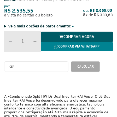
Modelo:
S3UW12JA31D.EB2GAM1 | S3NW12JA31D.EB2GAM1
por:
R$ 2.535,55
ou:
R$ 2.669,00
8x
de
R$ 333,63
à vista no cartão ou boleto
veja mais opções de parcelamento:
COMPRAR AGORA
COMPRAR VIA WHATSAPP
CALCULAR
Ar-Condicionado Split HW LG Dual Inverter +AI Voice O LG Dual
Inverter +AI Voice foi desenvolvido para oferecer máximo
conforto térmico com alta eficiência energética, tecnologia
inteligente e conectividade avançada. O equipamento
proporciona refrigeração até 40% mais rápida e economia de
até 70% de energia, mantendo a temperatura estável,