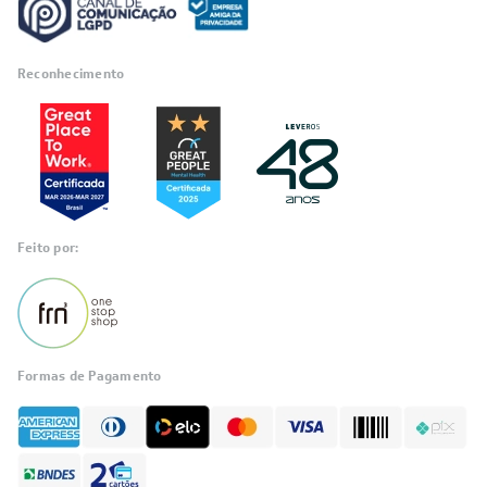
Reconhecimento
Feito por:
Formas de Pagamento
Informações
sobre seu
pedido?
Fale com a LIA
Compre pelo