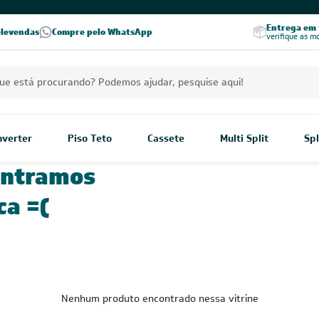
Excelência no RA
Entrega em t
elevendas
Compre pelo WhatsApp
Seja parceiro Leveros
Excelência no Reclame Aqui
verifique as m
Inverter
Piso Teto
Cassete
Multi Split
Spl
ontramos
ca =(
Nenhum produto encontrado nessa vitrine