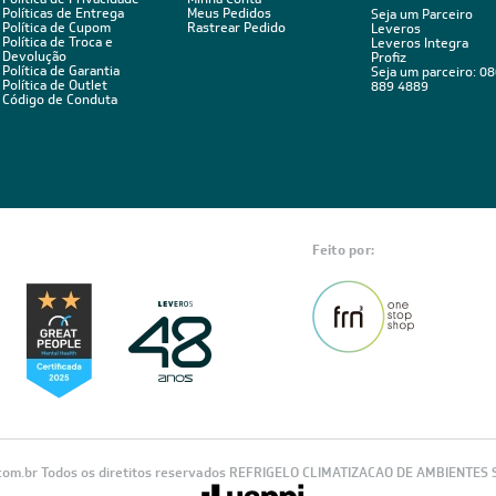
Políticas de Entrega
Meus Pedidos
Seja um Parceiro
Política de Cupom
Rastrear Pedido
Leveros
Política de Troca e
Leveros Integra
Devolução
Profiz
Política de Garantia
Seja um parceiro: 0
Política de Outlet
889 4889
Código de Conduta
Feito por:
com.br Todos os diretitos reservados REFRIGELO CLIMATIZACAO DE AMBIENTES S