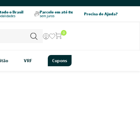
odo o Brasil
Parcele em até 8x
5% OFF no PIX
Precisa de Ajuda?
odalidades
sem juros
pagamento à vista
0
itão
VRF
Cupons