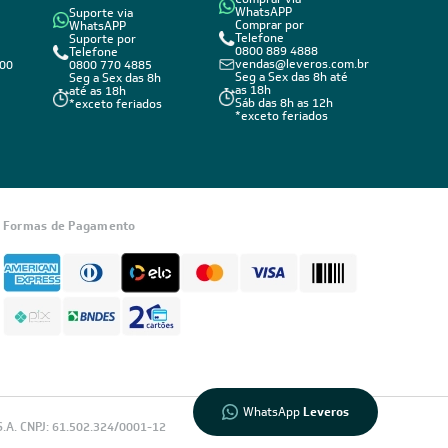
WhatsAPP
Suporte via
Comprar por
WhatsAPP
Telefone
Suporte por
0800 889 4888
Telefone
vendas@leveros.com.br
800
0800 770 4885
Seg a Sex das 8h até
Seg a Sex das 8h
as 18h
até as 18h
Sáb das 8h as 12h
*exceto feriados
*exceto feriados
Informações
sobre seu
Formas de Pagamento
pedido?
Fale com a
LIA
Compre pelo
WhatsApp
WhatsApp
Leveros
.A. CNPJ: 61.502.324/0001-12