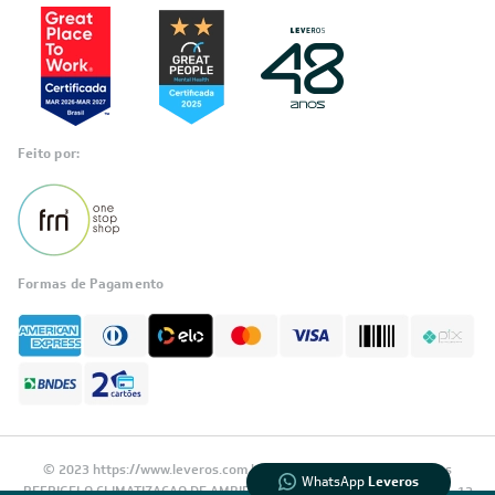
Feito por:
Formas de Pagamento
Informações
sobre seu
pedido?
Fale com a LIA
Compre pelo
WhatsApp
© 2023 https://www.leveros.com.br Todos os diretitos reservados
WhatsApp
Leveros
REFRIGELO CLIMATIZACAO DE AMBIENTES S.A. CNPJ: 61.502.324/0001-12