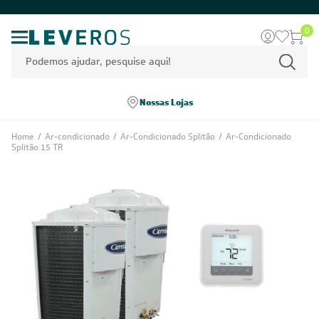
0
Nossas Lojas
Home
/
Ar-condicionado
/
Ar-Condicionado Splitão
/
Ar-Condicionado
Splitão 15 TR