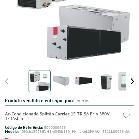
Produto vendido e entregue por:
Leveros
Ar-Condicionado Splitão Carrier 15 TR Só Frio 380V
Trifásico
Código de Referência:
5000009955
Modelo:
40MSE180236VH | 40MSE180TFR | CKEL2FRAQ | 38CCL090234SC
por: