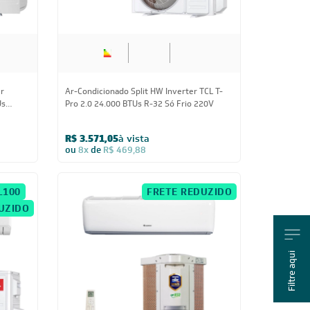
Us
Pro 2.0 24.000 BTUs R-32 Só Frio 220V
R$ 3.571,05
à vista
ou
8x
de
R$ 469,88
L100
FRETE REDUZIDO
UZIDO
Filtre aqui
24.000 BTUs