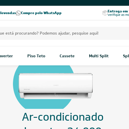
PREÇOS EXCLUSIVOS PARA VOCÊ!
Excelência no RA
Entrega em t
elevendas
Compre pelo WhatsApp
Seja parceiro Leveros
Excelência no Reclame Aqui
verifique as m
Inverter
Piso Teto
Cassete
Multi Split
Spl
Ar-condicio
Inverter 24.
BTUs
/
Ar-condicionado
/
Ar-Condicionado Inverter
/
Ar-condicionado Inverter 24.0