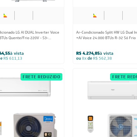
31A
44,55
à vista
R$ 4.274,05
à vista
de
R$ 611,13
ou
8x
de
R$ 562,38
FRETE REDUZIDO
FRETE RED
24.000 BTUs
24.000 BTUs
icionado Split HW Inverter Midea AI
Ar-Condicionado Split HW Elgin Eco