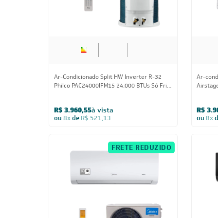
Ar-Condicionado Split HW Inverter R-32
Ar-cond
Philco PAC24000IFM15 24.000 BTUs Só Frio
Airstag
220V
Frio 22
R$ 3.960,55
à vista
R$ 3.9
ou
8x
de
R$ 521,13
ou
8x
FRETE REDUZIDO
24.000 BTUs