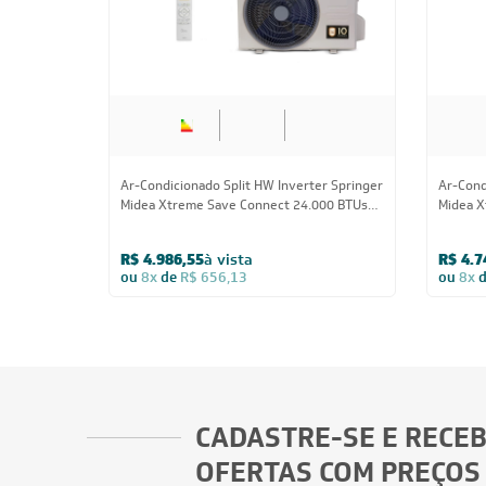
Ar-Condicionado Split HW Inverter Springer
Ar-Cond
Midea Xtreme Save Connect 24.000 BTUs
Midea X
R-32 Quente/Frio 220V
24.000 
R$ 4.986,55
à vista
R$ 4.7
ou
8x
de
R$ 656,13
ou
8x
CADASTRE-SE E RECE
OFERTAS COM PREÇOS
EXCLUSIVOS
Seja sempre o primeiro a receber nossas
cadastre-se, é grátis!
Em caso de dúvidas consulte nossa polít
devolução e cancelamento.