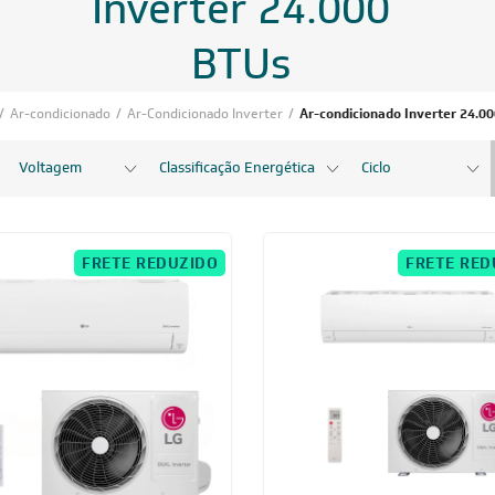
Voltagem
Classificação Energética
Ciclo
FRETE REDUZIDO
FRETE RED
24.000 BTUs
24.000 BTUs
icionado LG AI DUAL Inverter Voice
Ar-Condicionado Split HW LG Dual I
BTUs Quente/Frio 220V - S3-
+AI Voice 24.000 BTUs R-32 Só Frio