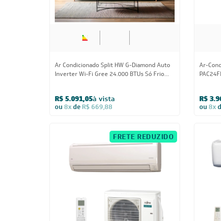
Inverter Wi-Fi Gree 24.000 BTUs Só Frio
PAC24FB
220V
R$ 5.091,05
à vista
R$ 3.9
ou
8x
de
R$ 669,88
ou
8x
FRETE REDUZIDO
24.000 BTUs