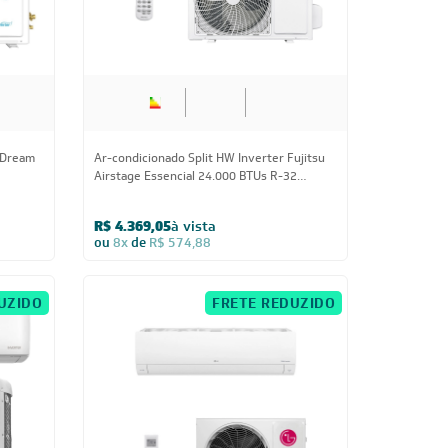
 Dream
Ar-condicionado Split HW Inverter Fujitsu
Airstage Essencial 24.000 BTUs R-32
Quente/Frio 220V
R$ 4.369,05
à vista
ou
8x
de
R$ 574,88
UZIDO
FRETE REDUZIDO
Us
24.000 BTUs