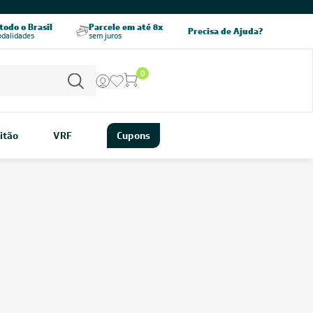
CHAME AGORA
odo o Brasil
Parcele em até 8x
5% OFF no PIX
Precisa de Ajuda?
odalidades
sem juros
pagamento à vista
0
itão
VRF
Cupons
nado
000
00 BTUs