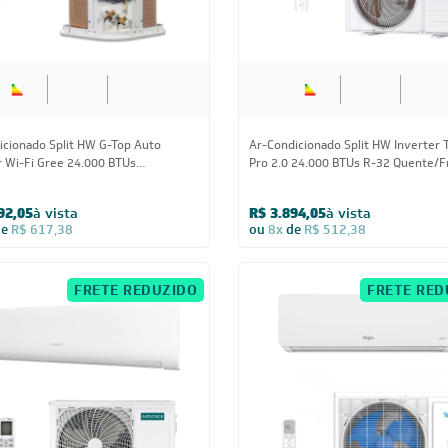
icionado Split HW G-Top Auto
Ar-Condicionado Split HW Inverter 
r Wi-Fi Gree 24.000 BTUs
Pro 2.0 24.000 BTUs R-32 Quente/F
Frio 220V
220V
92,05
à vista
R$ 3.894,05
à vista
de
R$ 617,38
ou
8x
de
R$ 512,38
FRETE REDUZIDO
FRETE RED
24.000 BTUs
24.000 BTUs