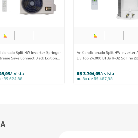
icionado Split HW Inverter Springer
Ar-Condicionado Split HW Inverter 
treme Save Connect Black Edition
Liv Top 24.000 BTUs R-32 Só Frio 2
BTUs R-32 Quente/Frio 220V
49,05
à vista
R$ 3.704,05
à vista
de
R$ 624,88
ou
8x
de
R$ 487,38
BA
Estou de acordo com os Termos
 novidades,
Visualizar a política de privac
ica de troca,