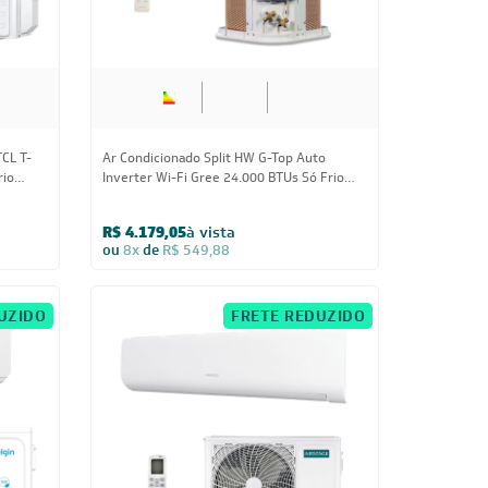
TCL T-
Ar Condicionado Split HW G-Top Auto
rio
Inverter Wi-Fi Gree 24.000 BTUs Só Frio
220V
R$ 4.179,05
à vista
ou
8x
de
R$ 549,88
UZIDO
FRETE REDUZIDO
24.000 BTUs