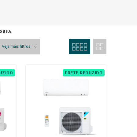
Veja mais filtros
UZIDO
FRETE REDUZIDO
24.000 BTUs
nverter
Ar-Condicionado Split HW Inverter Daikin
 220V
Full 24.000 BTUs R-32 Quente/Frio 220V