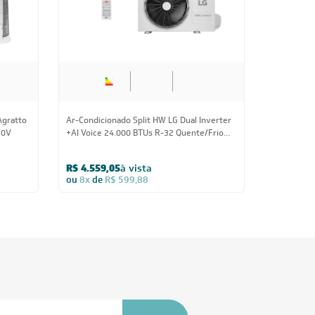
Agratto
Ar-Condicionado Split HW LG Dual Inverter
20V
+AI Voice 24.000 BTUs R-32 Quente/Frio
220V
R$ 4.559,05
à vista
ou
8x
de
R$ 599,88
Inscreva-se
 e Condições e com a Política de Privacidade
idade