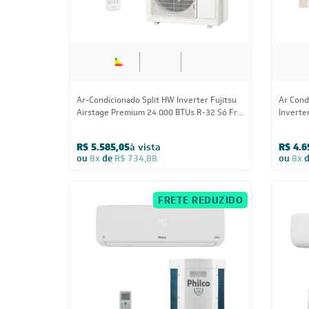
Ar-Condicionado Split HW Inverter Fujitsu
Ar Cond
Airstage Premium 24.000 BTUs R-32 Só Frio
Inverte
220V
Quente/
R$ 5.585,05
à vista
R$ 4.6
ou
8x
de
R$ 734,88
ou
8x
FRETE REDUZIDO
24.000 BTUs