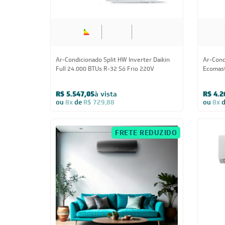
Full 24.000 BTUs R-32 Só Frio 220V
Ecomast
R$ 5.547,05
à vista
R$ 4.2
ou
8x
de
R$ 729,88
ou
8x
FRETE REDUZIDO
24.000 BTUs
Ar Condicionado Split HW G-Diamond Auto
Ar-Cond