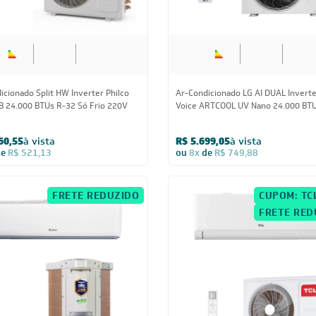
 24.000 BTUs R-32 Só Frio 220V
Voice ARTCOOL UV Nano 24.000 BT
Quente/Frio 220V - S3-W24K2R7A
60,55
à vista
R$ 5.699,05
à vista
de
R$ 521,13
ou
8x
de
R$ 749,88
FRETE REDUZIDO
CUPOM: TC
FRETE RED
24.000 BTUs
24.000 BTUs