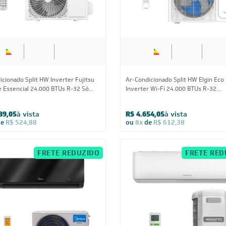
icionado Split HW Inverter Fujitsu
Ar-Condicionado Split HW Elgin Eco
e Essencial 24.000 BTUs R-32 Só
Inverter Wi-Fi 24.000 BTUs R-32
0V
Quente/Frio 220V
89,05
à vista
R$ 4.654,05
à vista
de
R$ 524,88
ou
8x
de
R$ 612,38
FRETE REDUZIDO
FRETE RED
24.000 BTUs
24.000 BT