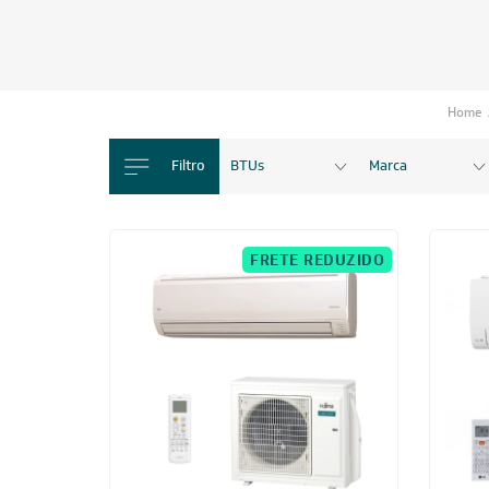
Filtro
BTUs
Marca
FRETE REDUZIDO
24.000 BTUs
Ar-Condicionado Split HW Inverter Fujitsu
Ar-Cond
Airstage Premium 24.000 BTUs R-32
24.000 