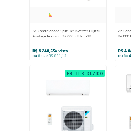
Quente/Frio 220V
W24K2
R$ 6.240,55
à vista
R$ 4.6
ou
8x
de
R$ 821,13
ou
8x
FRETE REDUZIDO
24.000 BTUs
Ar-Condicionado Split HW Inverter Daikin
Ar-Cond