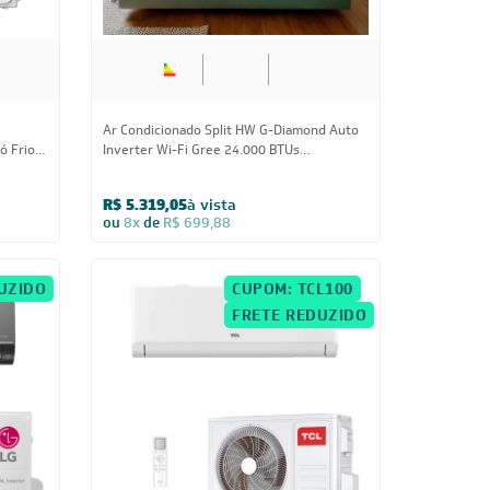
ó Frio
Inverter Wi-Fi Gree 24.000 BTUs
Quente/Frio 220V
R$ 5.319,05
à vista
ou
8x
de
R$ 699,88
UZIDO
CUPOM: TCL100
FRETE REDUZIDO
24.000 BTUs
er
Ar-Condicionado Split HW Inverter TCL T-