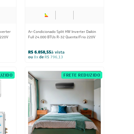
R$ 6.050,55
à vista
ou
8x
de
R$ 796,13
UZIDO
FRETE REDUZIDO
24.000 BTUs
Ar Condicionado Split HW G-Diamond Auto