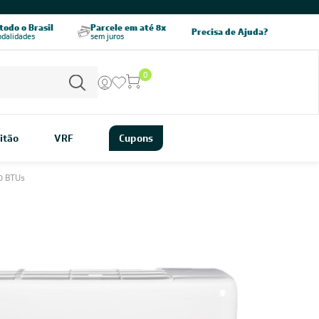
CHAME AGORA
odo o Brasil
Parcele em até 8x
5% OFF no PIX
Precisa de Ajuda?
odalidades
sem juros
pagamento à vista
0
itão
VRF
Cupons
0 BTUs