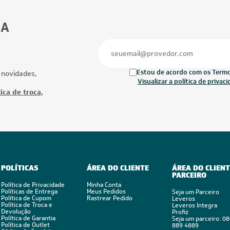
24.000 BTUs
24.000 BTUs
cionado LG AI DUAL Inverter
Ar-Condicionado LG AI DUAL Inverter 
TCOOL UV Nano 24.000 BTUs
ARTCOOL 24.000 BTUs R-32 Quente/Fr
Frio 220V - S3-W24K2R7A
220V - S3-W24K2RD1
Ofertas
Mais Produtos
FRETE REDUZIDO
FRETE RED