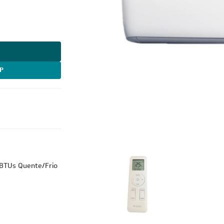
P
Monofásico
ão Líquida
1/4
 BTUs Quente/Frio