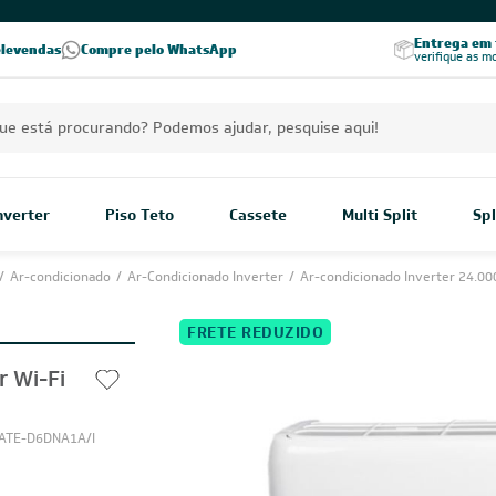
PREÇOS EXCLUSIVOS PARA VOCÊ!
Excelência no RA
Entrega em t
elevendas
Compre pelo WhatsApp
Seja parceiro Leveros
Excelência no Reclame Aqui
verifique as m
Inverter
Piso Teto
Cassete
Multi Split
Spl
/
Ar-condicionado
/
Ar-Condicionado Inverter
/
Ar-condicionado Inverter 24.00
FRETE REDUZIDO
r Wi-Fi
TE-D6DNA1A/I