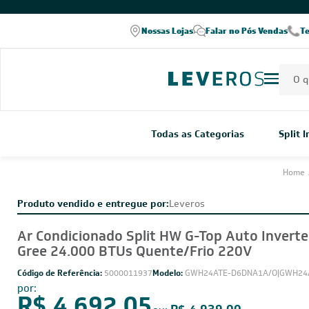
COMPRE PELO WHATSAPP
Nossas Lojas
Falar no Pós Vendas
T
Todas as Categorias
Split 
Home
Produto vendido e entregue por:
Leveros
Ar Condicionado Split HW G-Top Auto Inverte
Gree 24.000 BTUs Quente/Frio 220V
Código de Referência:
5000011937
Modelo:
GWH24ATE-D6DNA1A/O|GWH24A
por: