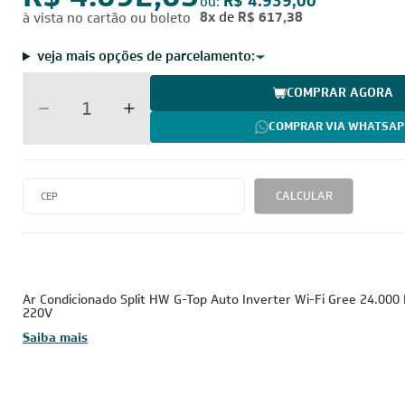
R$ 4.692,05
R$ 4.939,00
ou:
8x
de
R$ 617,38
à vista no cartão ou boleto
veja mais opções de parcelamento:
COMPRAR AGORA
COMPRAR VIA WHATSAP
CALCULAR
24.000 BTUs
220V - 
Tubulação Gasosa
Tubulaç
Inverter
Cobre
1/2
Ar Condicionado Split HW G-Top Auto Inverter Wi-Fi Gree 24.000
220V
Saiba mais