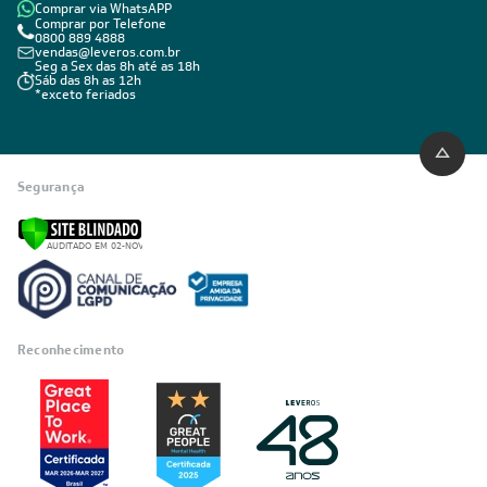
Comprar via WhatsAPP
Comprar por Telefone
0800 889 4888
vendas@leveros.com.br
Seg a Sex das 8h até as 18h
Sáb das 8h as 12h
*exceto feriados
Segurança
Reconhecimento