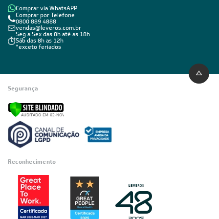
Comprar via WhatsAPP
Comprar por Telefone
0800 889 4888
vendas@leveros.com.br
Seg a Sex das 8h até as 18h
Sáb das 8h as 12h
*exceto feriados
Segurança
Reconhecimento