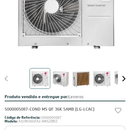
Produto vendido e entregue por:
Leveros
5000005087-COND MS QF 36K 5AMB [LG-LCAC]
Código de Referência:
5000005087
Modelo:
A5UW36GFA2.AWGZBRZ