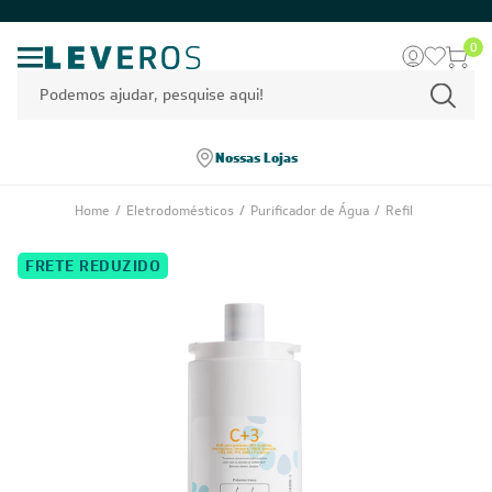
0
Nossas Lojas
Home
/
Eletrodomésticos
/
Purificador de Água
/
Refil
FRETE REDUZIDO