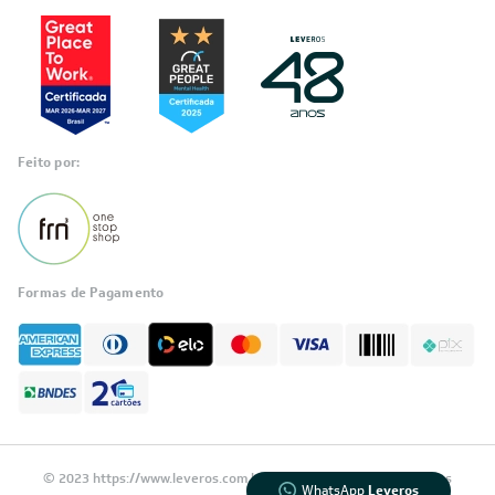
Feito por:
Formas de Pagamento
Informações
sobre seu
pedido?
Fale com a LIA
Compre pelo
WhatsApp
© 2023 https://www.leveros.com.br Todos os diretitos reservados
WhatsApp
Leveros