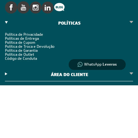
Informações
sobre seu
pedido?
Fale com a LIA
POLÍTICAS
Política de Privacidade
Compre pelo
Políticas de Entrega
Política de Cupom
WhatsApp
Política de Troca e Devolução
Política de Garantia
Política de Outlet
Código de Conduta
WhatsApp
Leveros
ÁREA DO CLIENTE
ÁREA DO CLIENTE PARCEIRO
CONTATO SUPORTE
CONTATO VENDAS
Comprar via WhatsAPP
Comprar por Telefone
0800 889 4888