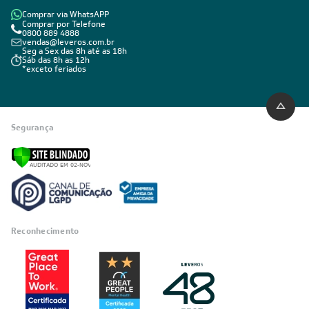
Comprar via WhatsAPP
Comprar por Telefone
0800 889 4888
vendas@leveros.com.br
Seg a Sex das 8h até as 18h
Sáb das 8h as 12h
*exceto feriados
Segurança
Reconhecimento