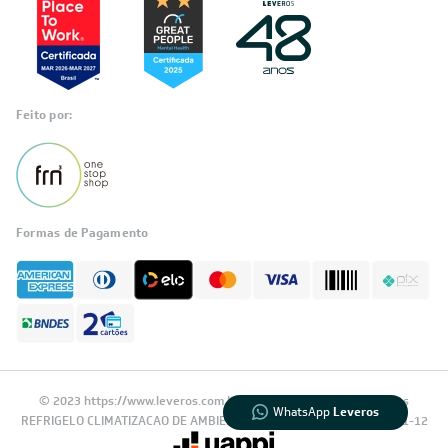
Feito por:
Formas de Pagamento
Informações
sobre seu
pedido?
Fale com a LIA
Compre pelo
WhatsApp
© 2023 https://www.leveros.com.br Todos os diretitos reservados
WhatsApp
Leveros
REFRIGELO CLIMATIZACAO DE AMBIENTES S.A. CNPJ: 61.502.324/0001-12