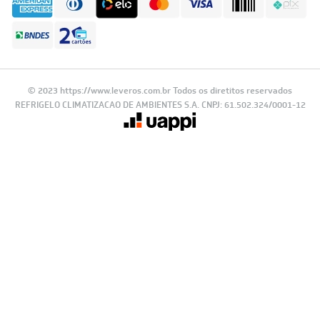
© 2023 https://www.leveros.com.br Todos os diretitos reservados
REFRIGELO CLIMATIZACAO DE AMBIENTES S.A. CNPJ: 61.502.324/0001-12