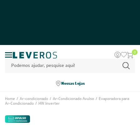
0
Nossas Lojas
Home
/
Ar-condicionado
/
Ar-Condicionado Avulso
/
Evaporadora para
Ar-Condicionado
/
HW Inverter