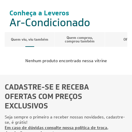
Conheça a Leveros
Ar-Condicionado
Quem comprou,
Quem viu, viu também
Ofer
comprou também
Nenhum produto encontrado nessa vitrine
CADASTRE-SE E RECEBA
OFERTAS COM PREÇOS
EXCLUSIVOS
Seja sempre o primeiro a receber nossas novidades, cadastre-
se, é grátis!
Em caso de dúvidas consulte nossa política de troca,