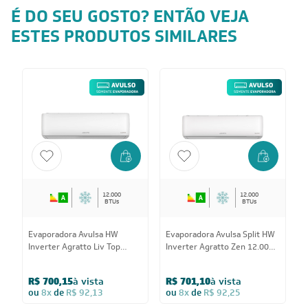
É DO SEU GOSTO? ENTÃO VEJA
ESTES PRODUTOS SIMILARES
12.000
12.000
BTUs
BTUs
Evaporadora Avulsa HW
Evaporadora Avulsa Split HW
Inverter Agratto Liv Top
Inverter Agratto Zen 12.000
12.000 BTUs R-32 Só Frio
BTUs R-32 Só Frio 220V -
220V - AVULSO
AVULSO
R$ 700,15
à vista
R$ 701,10
à vista
ou
8x
de
R$ 92,13
ou
8x
de
R$ 92,25