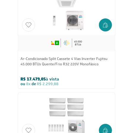
45.000
BTUs
Ar-Condicionado Split Cassete 4 Vias Inverter Fujitsu
45.000 BTUs Quente/Frio R32 220V Monofásico
R$ 17.479,05
à vista
ou
8x
de
R$ 2.299,88