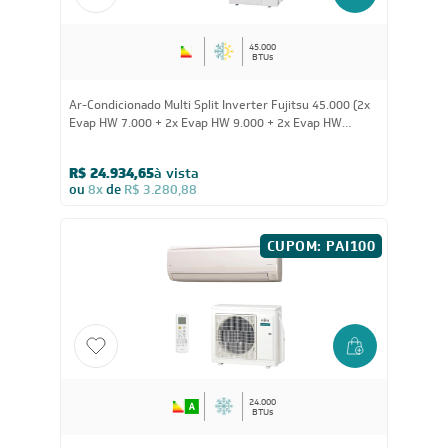
45.000
BTUs
Ar-Condicionado Multi Split Inverter Fujitsu 45.000 (2x
Evap HW 7.000 + 2x Evap HW 9.000 + 2x Evap HW
12.000) Quente/Frio 220V
R$ 24.934,65
à vista
ou
8x
de
R$ 3.280,88
CUPOM: PAI100
24.000
BTUs