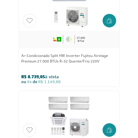
27.000
BTUs
Ar-Condicionado Split HW Inverter Fujitsu Airstage
Premium 27.000 BTUs R-32 Quente/Frio 220V
R$ 8.739,05
à vista
ou
8x
de
R$ 1.149,88