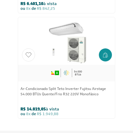
R$ 6.401,10
à vista
ou
8x
de
R$ 842,25
54.000
BTUs
Ar-Condicionado Split Teto Inverter Fujitsu Airstage
54.000 BTUs Quente/Frio R32 220V Monofásico
R$ 14.819,05
à vista
ou
8x
de
R$ 1.949,88