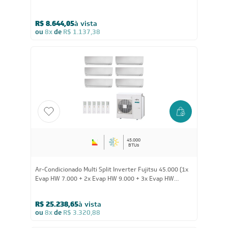
R$ 8.644,05
à vista
ou
8x
de
R$ 1.137,38
45.000
BTUs
Ar-Condicionado Multi Split Inverter Fujitsu 45.000 (1x
Evap HW 7.000 + 2x Evap HW 9.000 + 3x Evap HW
12.000) Quente/Frio 220V
R$ 25.238,65
à vista
ou
8x
de
R$ 3.320,88