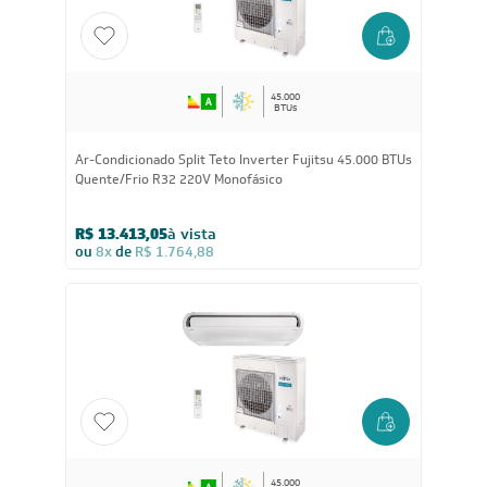
45.000
BTUs
Ar-Condicionado Split Teto Inverter Fujitsu 45.000 BTUs
Quente/Frio R32 220V Monofásico
R$ 13.413,05
à vista
ou
8x
de
R$ 1.764,88
45.000