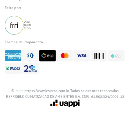
Feito por:
Formas de Pagamento
© 2023 https://www.leveros.com.br Todos os diretitos reservados
REFRIGELO CLIMATIZACAO DE AMBIENTES S.A. CNPJ: 61.502.324/0001-12