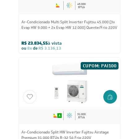
45.000
BTUs
Ar-Condicionado Multi Split Inverter Fujitsu 45.000 (3x
Evap HW 9.000 + 2x Evap HW 12.000) Quente/Frio 220V
R$ 23.834,55
à vista
ou
8x
de
R$ 3.136,13
CUPOM: PAI100
31.000
BTUs
Ar-Condicionado Split HW Inverter Fujitsu Airstage
Premium 31.000 BTUs R-32 Só Frio 220V