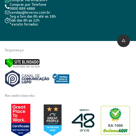
Comprar via WhatsAPP
Comprar por Telefone
0800 889 4888
vendas@leveros.com.br
Seg a Sex das 8h até as 18h
Sáb das 8h as 12h
*exceto feriados
Segurança
Reconhecimento
RA 1000