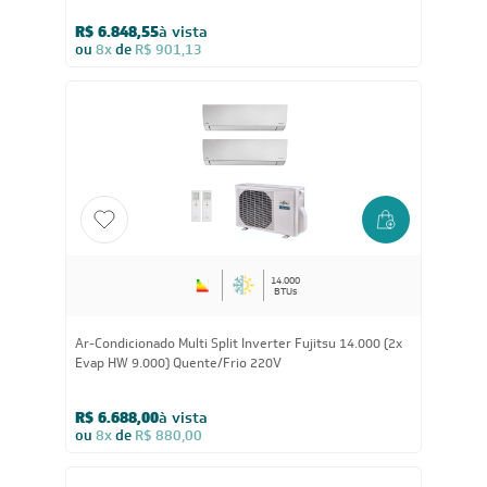
R$ 6.848,55
à vista
ou
8x
de
R$ 901,13
14.000
BTUs
Ar-Condicionado Multi Split Inverter Fujitsu 14.000 (2x
Evap HW 9.000) Quente/Frio 220V
R$ 6.688,00
à vista
ou
8x
de
R$ 880,00