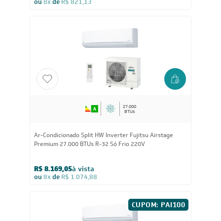
ou
8x
de
R$ 821,13
27.000
BTUs
Ar-Condicionado Split HW Inverter Fujitsu Airstage
Premium 27.000 BTUs R-32 Só Frio 220V
R$ 8.169,05
à vista
ou
8x
de
R$ 1.074,88
CUPOM: PAI100