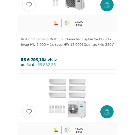
14.000
BTUs
Ar-Condicionado Multi Split Inverter Fujitsu 14.000 (1x
Evap HW 7.000 + 1x Evap HW 12.000) Quente/Frio 220V
R$ 6.705,10
à vista
ou
8x
de
R$ 882,25
45.000
BTUs