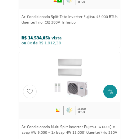
BTUs
Ar-Condicionado Split Teto Inverter Fujitsu 45.000 BTUs
Quente/Frio R32 380V Trifásico
R$ 14.534,05
à vista
ou
8x
de
R$ 1.912,38
14.000
BTUs
Ar-Condicionado Multi Split Inverter Fujitsu 14.000 (1x
Evap HW 9.000 + 1x Evap HW 12.000) Quente/Frio 220V