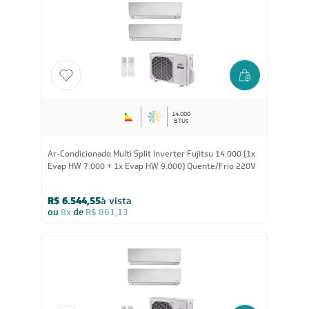
14.000
BTUs
Ar-Condicionado Multi Split Inverter Fujitsu 14.000 (1x
Evap HW 7.000 + 1x Evap HW 9.000) Quente/Frio 220V
R$ 6.544,55
à vista
ou
8x
de
R$ 861,13