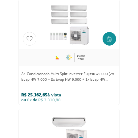
45.000
BTUs
Ar-Condicionado Multi Split Inverter Fujitsu 45.000 (2x
Evap HW 7.000 + 2x Evap HW 9.000 + 1x Evap HW
12.000 + 1x Evap HW 18.000) Quente/Frio 220V
R$ 25.162,65
à vista
ou
8x
de
R$ 3.310,88