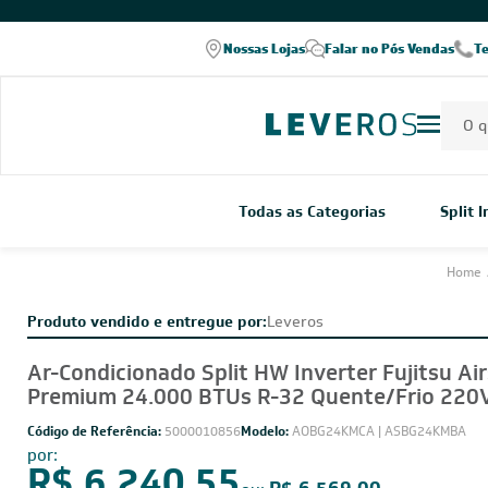
COMPRE PELO WHATSAPP
Nossas Lojas
Falar no Pós Vendas
T
Todas as Categorias
Split 
Home
Produto vendido e entregue por:
Leveros
Ar-Condicionado Split HW Inverter Fujitsu Ai
Premium 24.000 BTUs R-32 Quente/Frio 220
Código de Referência:
5000010856
Modelo:
AOBG24KMCA | ASBG24KMBA
por: