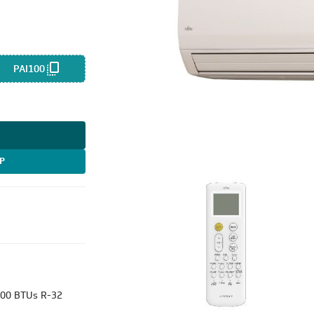
PAI100
P
nverter