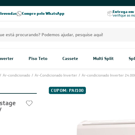
PREÇOS EXCLUSIVOS PARA VOCÊ!
Excelência no RA
Entrega em t
elevendas
Compre pelo WhatsApp
Seja parceiro Leveros
Excelência no Reclame Aqui
verifique as m
Inverter
Piso Teto
Cassete
Multi Split
Spl
/
Ar-condicionado
/
Ar-Condicionado Inverter
/
Ar-condicionado Inverter 24.00
CUPOM: PAI100
rstage
V