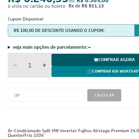
R$ 6.240,55
R$ 6.569,00
ou:
8x
de
R$ 821,13
à vista no cartão ou boleto
Cupom Disponível
R$ 100,00 DE DESCONTO USANDO O CUPOM:
veja mais opções de parcelamento:
COMPRAR AGORA
COMPRAR VIA WHATSAP
CALCULAR
24.000 BTUs
220V - Monofásico
I
Tubulação Gasosa
Tubulação Líquida
Cobre
1/2
1/4