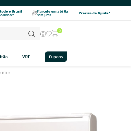
CHAME AGORA
odo o Brasil
Parcele em até 8x
5% OFF no PIX
Precisa de Ajuda?
odalidades
sem juros
pagamento à vista
0
itão
VRF
Cupons
0 BTUs