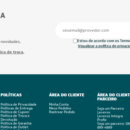
24.000 BTUs
24.000 BTUs
cionado LG AI DUAL Inverter Voice
Ar-Condicionado LG AI DUAL Inverter 
24.000 BTUs R-32 Quente/Frio
ARTCOOL 24.000 BTUs R-32 Só Frio 22
S3-W24K2RD1
S3-Q24K2R1C
9,05
à vista
R$ 5.414,05
à vista
e
R$ 749,88
ou
8x
de
R$ 712,38
Ofertas
Mais Produtos
CUPOM: PAI100