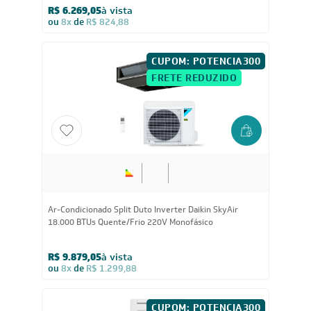
R$ 6.269,05
à vista
ou
8x
de
R$ 824,88
CUPOM: POTENCIA300
FRETE REDUZIDO
18.000
BTUs
Ar-Condicionado Split Duto Inverter Daikin SkyAir
18.000 BTUs Quente/Frio 220V Monofásico
R$ 9.879,05
à vista
ou
8x
de
R$ 1.299,88