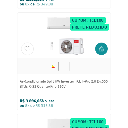
R$ 2.659,05
à vista
ou
8x
de
R$ 349,88
CUPOM: TCL100
FRETE REDUZIDO
24.000
BTUs
Ar-Condicionado Split HW Inverter TCL T-Pro 2.0 24.000
BTUs R-32 Quente/Frio 220V
R$ 3.894,05
à vista
ou
8x
de
R$ 512,38
CUPOM: TCL100