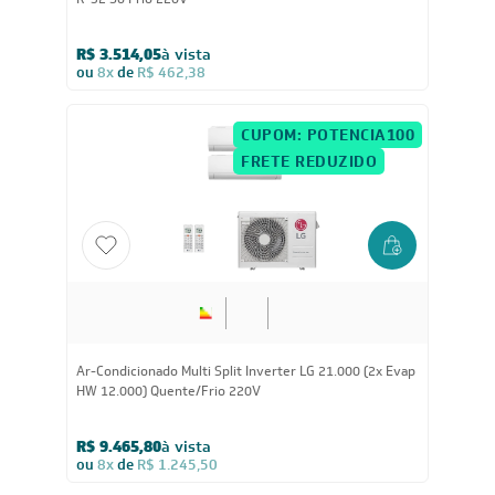
R-32 Só Frio 220V
R$ 3.514,05
à vista
ou
8x
de
R$ 462,38
CUPOM: POTENCIA100
FRETE REDUZIDO
21.000
BTUs
Ar-Condicionado Multi Split Inverter LG 21.000 (2x Evap
HW 12.000) Quente/Frio 220V
R$ 9.465,80
à vista
ou
8x
de
R$ 1.245,50