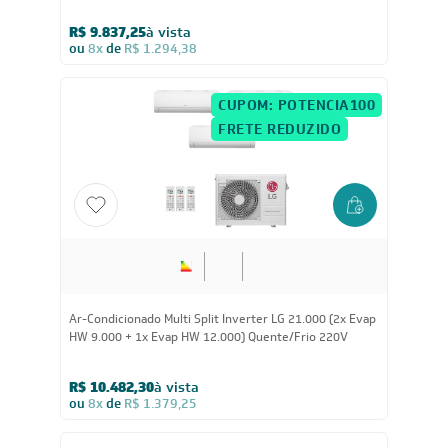
HW 9.000 + 1x Evap HW 18.000) Quente/Frio 220V
R$ 9.837,25
à vista
ou
8x
de
R$ 1.294,38
CUPOM: POTENCIA100
FRETE REDUZIDO
21.000
BTUs
Ar-Condicionado Multi Split Inverter LG 21.000 (2x Evap
HW 9.000 + 1x Evap HW 12.000) Quente/Frio 220V
R$ 10.482,30
à vista
ou
8x
de
R$ 1.379,25