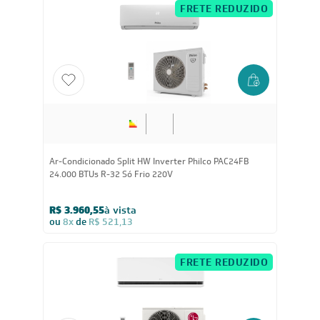
FRETE REDUZIDO
24.000
BTUs
Ar-Condicionado Split HW Inverter Philco PAC24FB
24.000 BTUs R-32 Só Frio 220V
R$ 3.960,55
à vista
ou
8x
de
R$ 521,13
FRETE REDUZIDO