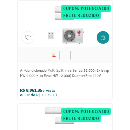
CUPOM: POTENCIA100
FRETE REDUZIDO
21.000
BTUs
Ar-Condicionado Multi Split Inverter LG 21.000 (1x Evap
HW 9.000 + 1x Evap HW 12.000) Quente/Frio 220V
R$ 8.961,35
à vista
ou
8x
de
R$ 1.179,13
CUPOM: POTENCIA100
FRETE REDUZIDO