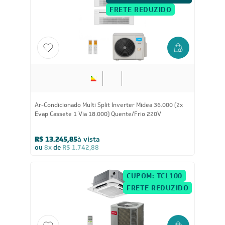
CUPOM: POTENCIA300
FRETE REDUZIDO
36.000
BTUs
Ar-Condicionado Multi Split Inverter Midea 36.000 (2x
Evap Cassete 1 Via 18.000) Quente/Frio 220V
R$ 13.245,85
à vista
ou
8x
de
R$ 1.742,88
CUPOM: TCL100
FRETE REDUZIDO