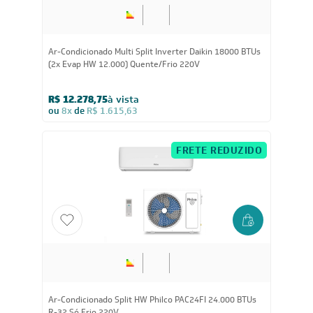
18.000
BTUs
Ar-Condicionado Multi Split Inverter Daikin 18000 BTUs
(2x Evap HW 12.000) Quente/Frio 220V
R$ 12.278,75
à vista
ou
8x
de
R$ 1.615,63
FRETE REDUZIDO
24.000
BTUs
Ar-Condicionado Split HW Philco PAC24FI 24.000 BTUs