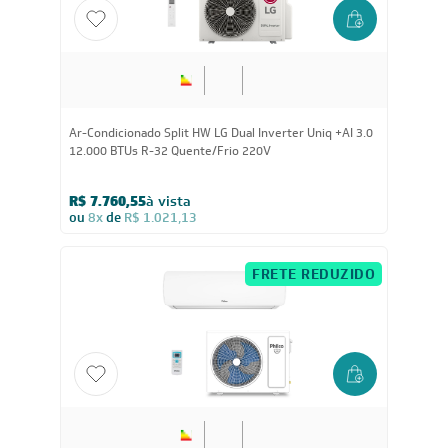
12.000
BTUs
Ar-Condicionado Split HW LG Dual Inverter Uniq +AI 3.0
12.000 BTUs R-32 Quente/Frio 220V
R$ 7.760,55
à vista
ou
8x
de
R$ 1.021,13
FRETE REDUZIDO