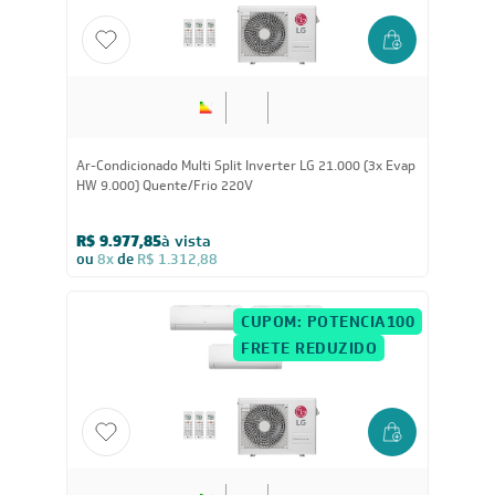
21.000
BTUs
Ar-Condicionado Multi Split Inverter LG 21.000 (3x Evap
HW 9.000) Quente/Frio 220V
R$ 9.977,85
à vista
ou
8x
de
R$ 1.312,88
CUPOM: POTENCIA100
FRETE REDUZIDO