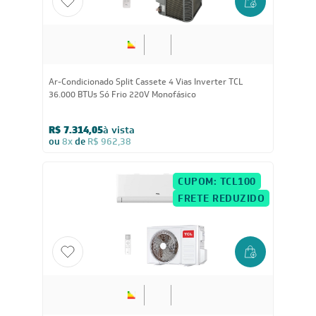
36.000
BTUs
Ar-Condicionado Split Cassete 4 Vias Inverter TCL
36.000 BTUs Só Frio 220V Monofásico
R$ 7.314,05
à vista
ou
8x
de
R$ 962,38
CUPOM: TCL100
FRETE REDUZIDO
24.000
BTUs