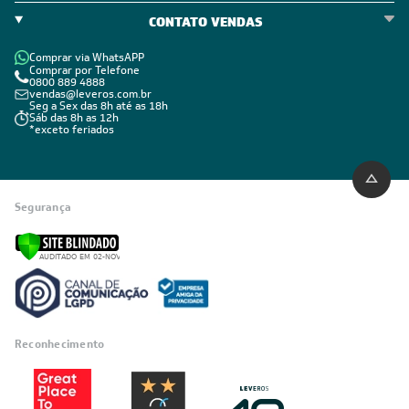
CONTATO VENDAS
Comprar via WhatsAPP
Comprar por Telefone
0800 889 4888
vendas@leveros.com.br
Seg a Sex das 8h até as 18h
Sáb das 8h as 12h
*exceto feriados
Segurança
Reconhecimento