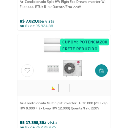
Ar-Condicionado Split HW Elgin Eco Dream Inverter Wi-
Fi 36.000 BTUs R-32 Quente/Frio 220V
R$ 7.029,05
à vista
ou
8x
de
R$ 924,88
CUPOM: POTENCIA200
FRETE REDUZIDO
30.000
BTUs
Ar-Condicionado Multi Split Inverter LG 30.000 (2x Evap
HW 9.000 + 2x Evap HW 12.000) Quente/Frio 220V
R$ 17.398,30
à vista