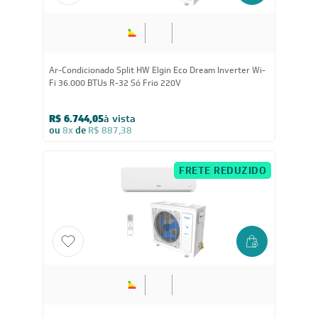
36.000
BTUs
Ar-Condicionado Split HW Elgin Eco Dream Inverter Wi-
Fi 36.000 BTUs R-32 Só Frio 220V
R$ 6.744,05
à vista
ou
8x
de
R$ 887,38
FRETE REDUZIDO
36.000
BTUs