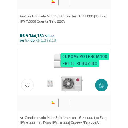
21.000
BTUs
Ar-Condicionado Multi Split Inverter LG 21.000 (3x Evap
HW 7.000) Quente/Frio 220V
R$ 9.744,15
à vista
ou
8x
de
R$ 1.282,13
CUPOM: POTENCIA100
FRETE REDUZIDO
21.000
BTUs
Ar-Condicionado Multi Split Inverter LG 21.000 (1x Evap