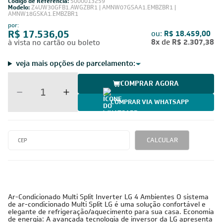
Código de Referência:
5000013259
Modelo:
Z4UW30GFB1.AWGZBR1 | AMNW07GSAA1.EMBZBR1 |
AMNW18GSKA1.EMBZBR1
por:
R$ 17.536,05
ou:
R$ 18.459,00
8x
de
R$ 2.307,38
à vista no cartão ou boleto
veja mais opções de parcelamento:
COMPRAR AGORA
COMPRAR VIA WHATSAPP
CALCULAR
Ar-Condicionado Multi Split Inverter LG 4 Ambientes O sistema
de ar-condicionado Multi Split LG é uma solução confortável e
elegante de refrigeração/aquecimento para sua casa. Economia
de energia: A avançada tecnologia de inversor da LG apresenta