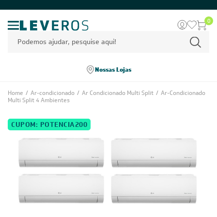
0
Nossas Lojas
Home
/
Ar-condicionado
/
Ar Condicionado Multi Split
/
Ar-Condicionado
Multi Split 4 Ambientes
CUPOM: POTENCIA200