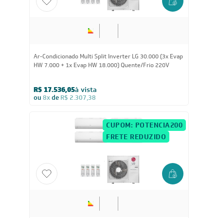
30.000
BTUs
Ar-Condicionado Multi Split Inverter LG 30.000 (3x Evap
HW 7.000 + 1x Evap HW 18.000) Quente/Frio 220V
R$ 17.536,05
à vista
ou
8x
de
R$ 2.307,38
CUPOM: POTENCIA200
FRETE REDUZIDO
30.000
BTUs