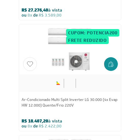
Cassete 1 Via 12.000) Quente/Frio 220V
R$ 27.276,40
à vista
ou
8x
de
R$ 3.589,00
CUPOM: POTENCIA200
FRETE REDUZIDO
30.000
BTUs
Ar-Condicionado Multi Split Inverter LG 30.000 (4x Evap
HW 12.000) Quente/Frio 220V
R$ 18.407,20
à vista
ou
8x
de
R$ 2.422,00