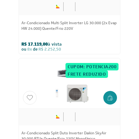
30.000
BTUs
Ar-Condicionado Multi Split Inverter LG 30.000 (2x Evap
HW 24.000) Quente/Frio 220V
R$ 17.119,00
à vista
ou
8x
de
R$ 2.252,50
CUPOM: POTENCIA200
FRETE REDUZIDO
30.000
BTUs
Ar-Condicionado Split Duto Inverter Daikin SkyAir