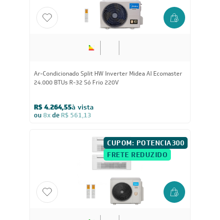
24.000
BTUs
Ar-Condicionado Split HW Inverter Midea AI Ecomaster
24.000 BTUs R-32 Só Frio 220V
R$ 4.264,55
à vista
ou
8x
de
R$ 561,13
CUPOM: POTENCIA300
FRETE REDUZIDO