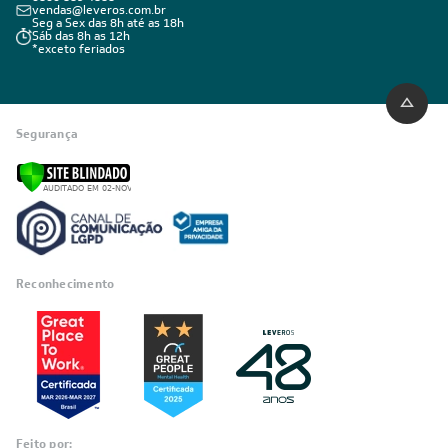
Comprar por Telefone
0800 889 4888
vendas@leveros.com.br
Seg a Sex das 8h até as 18h
Sáb das 8h as 12h
*exceto feriados
Segurança
Reconhecimento