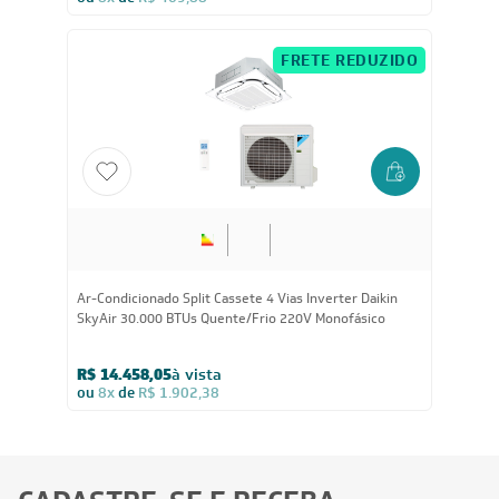
ou
8x
de
R$ 469,88
FRETE REDUZIDO
30.000
BTUs
Ar-Condicionado Split Cassete 4 Vias Inverter Daikin
SkyAir 30.000 BTUs Quente/Frio 220V Monofásico
R$ 14.458,05
à vista
ou
8x
de
R$ 1.902,38