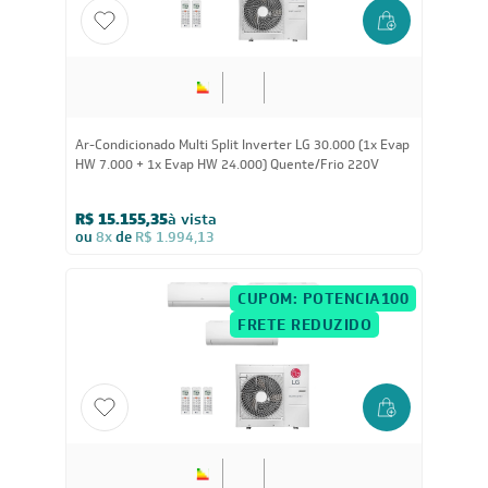
30.000
BTUs
Ar-Condicionado Multi Split Inverter LG 30.000 (1x Evap
HW 7.000 + 1x Evap HW 24.000) Quente/Frio 220V
R$ 15.155,35
à vista
ou
8x
de
R$ 1.994,13
CUPOM: POTENCIA100
FRETE REDUZIDO