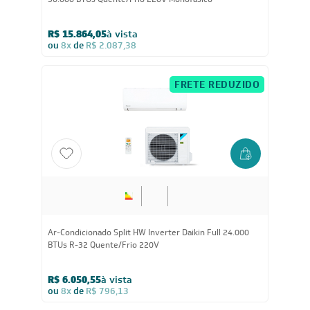
30.000 BTUs Quente/Frio 220V Monofásico
R$ 15.864,05
à vista
ou
8x
de
R$ 2.087,38
FRETE REDUZIDO
24.000
BTUs
Ar-Condicionado Split HW Inverter Daikin Full 24.000
BTUs R-32 Quente/Frio 220V
R$ 6.050,55
à vista
ou
8x
de
R$ 796,13