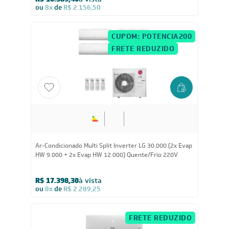
R$ 16.389,40
à vista
ou
8x
de
R$ 2.156,50
CUPOM: POTENCIA200
FRETE REDUZIDO
30.000
BTUs
Ar-Condicionado Multi Split Inverter LG 30.000 (2x Evap
HW 9.000 + 2x Evap HW 12.000) Quente/Frio 220V
R$ 17.398,30
à vista
ou
8x
de
R$ 2.289,25
FRETE REDUZIDO