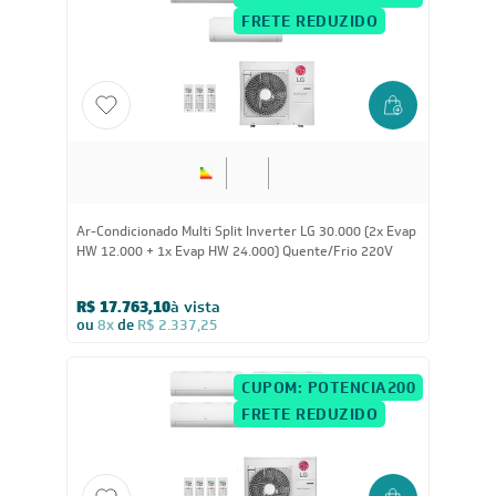
CUPOM: POTENCIA200
FRETE REDUZIDO
30.000
BTUs
Ar-Condicionado Multi Split Inverter LG 30.000 (2x Evap
HW 12.000 + 1x Evap HW 24.000) Quente/Frio 220V
R$ 17.763,10
à vista
ou
8x
de
R$ 2.337,25
CUPOM: POTENCIA200
FRETE REDUZIDO