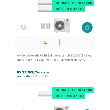
CUPOM: POTENCIA200
FRETE REDUZIDO
30.000
BTUs
Ar-Condicionado Multi Split Inverter LG 30.000 (3x Evap
HW 9.000 + 1x Evap HW 18.000) Quente/Frio 220V
R$ 17.769,75
à vista
ou
8x
de
R$ 2.338,13
CUPOM: POTENCIA100
FRETE REDUZIDO