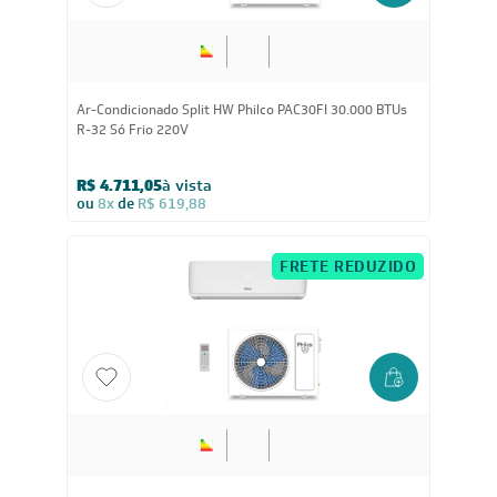
30.000
BTUs
Ar-Condicionado Split HW Philco PAC30FI 30.000 BTUs
R-32 Só Frio 220V
R$ 4.711,05
à vista
ou
8x
de
R$ 619,88
FRETE REDUZIDO
24.000
BTUs