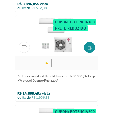
R$ 3.894,05
à vista
ou
8x
de
R$ 512,38
CUPOM: POTENCIA100
FRETE REDUZIDO
30.000
BTUs
Ar-Condicionado Multi Split Inverter LG 30.000 (3x Evap
HW 9.000) Quente/Frio 220V
R$ 14.868,45
à vista
ou
8x
de
R$ 1.956,38