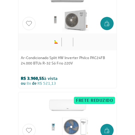
24.000
BTUs
Ar-Condicionado Split HW Inverter Philco PAC24FB
24.000 BTUs R-32 Só Frio 220V
R$ 3.960,55
à vista
ou
8x
de
R$ 521,13
FRETE REDUZIDO