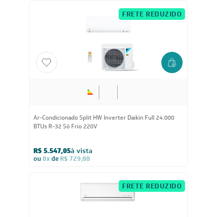
FRETE REDUZIDO
24.000
BTUs
Ar-Condicionado Split HW Inverter Daikin Full 24.000
BTUs R-32 Só Frio 220V
R$ 5.547,05
à vista
ou
8x
de
R$ 729,88
FRETE REDUZIDO