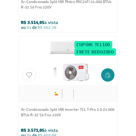
Ar-Condicionado Split HW Philco PAC24FI 24.000 BTUs
R-32 Só Frio 220V
R$ 3.514,05
à vista
ou
8x
de
R$ 462,38
CUPOM: TCL100
FRETE REDUZIDO
24.000
BTUs
Ar-Condicionado Split HW Inverter TCL T-Pro 2.0 24.000
BTUs R-32 Só Frio 220V
R$ 3.571,05
à vista