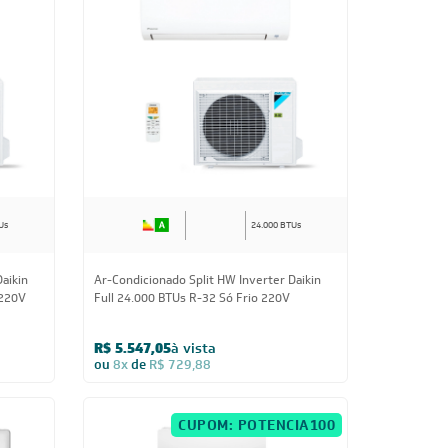
Us
24.000 BTUs
aikin
Ar-Condicionado Split HW Inverter Daikin
 220V
Full 24.000 BTUs R-32 Só Frio 220V
R$ 5.547,05
à vista
ou
8x
de
R$ 729,88
CUPOM: POTENCIA100