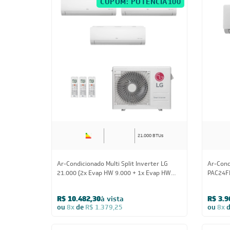
CUPOM: POTENCIA100
21.000 BTUs
Ar-Condicionado Multi Split Inverter LG
Ar-Cond
21.000 (2x Evap HW 9.000 + 1x Evap HW
PAC24FB
12.000) Quente/Frio 220V
R$ 10.482,30
à vista
R$ 3.9
ou
8x
de
R$ 1.379,25
ou
8x