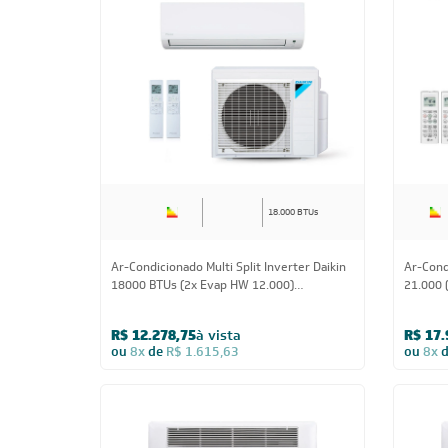
18.000 BTUs
Ar-Condicionado Multi Split Inverter Daikin
Ar-Cond
18000 BTUs (2x Evap HW 12.000)
21.000 
Quente/Frio 220V
Quente/
R$ 12.278,75
à vista
R$ 17.
ou
8x
de
R$ 1.615,63
ou
8x