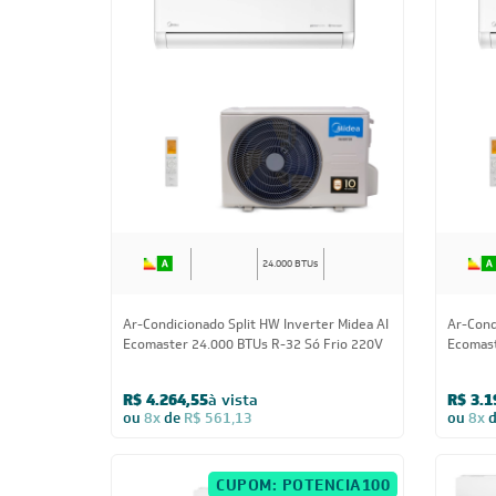
24.000 BTUs
Ar-Condicionado Split HW Inverter Midea AI
Ar-Cond
Ecomaster 24.000 BTUs R-32 Só Frio 220V
Ecomast
R$ 4.264,55
à vista
R$ 3.1
ou
8x
de
R$ 561,13
ou
8x
CUPOM: POTENCIA100