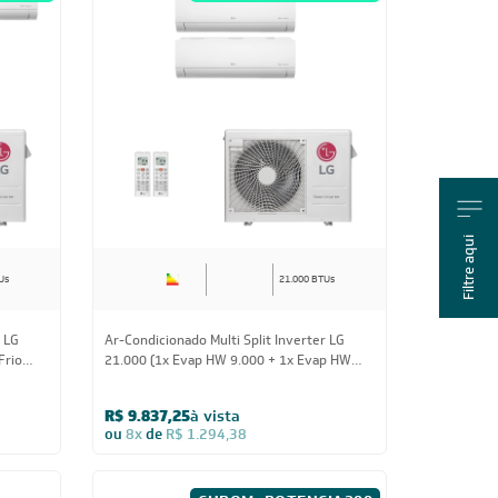
Filtre aqui
Us
21.000 BTUs
r LG
Ar-Condicionado Multi Split Inverter LG
Frio
21.000 (1x Evap HW 9.000 + 1x Evap HW
18.000) Quente/Frio 220V
R$ 9.837,25
à vista
ou
8x
de
R$ 1.294,38