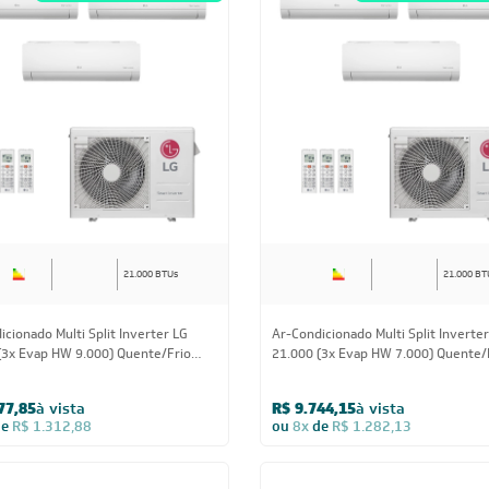
21.000 BTUs
21.000 BT
icionado Multi Split Inverter LG
Ar-Condicionado Multi Split Inverte
(3x Evap HW 9.000) Quente/Frio
21.000 (3x Evap HW 7.000) Quente/
220V
77,85
à vista
R$ 9.744,15
à vista
de
R$ 1.312,88
ou
8x
de
R$ 1.282,13