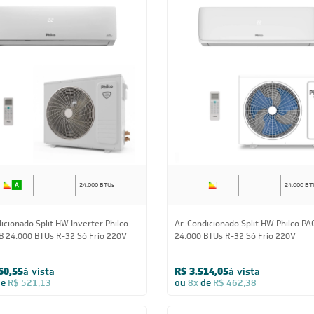
24.000 BTUs
24.000 BT
icionado Split HW Inverter Philco
Ar-Condicionado Split HW Philco PA
 24.000 BTUs R-32 Só Frio 220V
24.000 BTUs R-32 Só Frio 220V
60,55
à vista
R$ 3.514,05
à vista
de
R$ 521,13
ou
8x
de
R$ 462,38