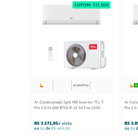
CUPOM: TCL100
24.000 BTUs
Ar-Condicionado Split HW Inverter TCL T-
Ar-Cond
Pro 2.0 24.000 BTUs R-32 Só Frio 220V
Pro 2.0
220V
R$ 3.571,05
à vista
R$ 3.8
ou
8x
de
R$ 469,88
ou
8x