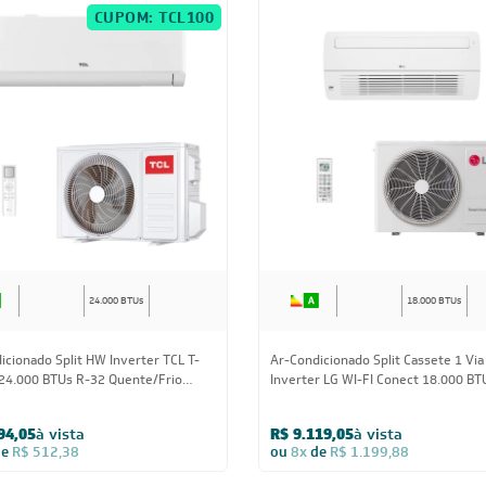
CUPOM: TCL100
24.000 BTUs
18.000 BTUs
icionado Split HW Inverter TCL T-
Ar-Condicionado Split Cassete 1 Via
 24.000 BTUs R-32 Quente/Frio
Inverter LG WI-FI Conect 18.000 BT
Quente/Frio 220V Monofásico
94,05
à vista
R$ 9.119,05
à vista
de
R$ 512,38
ou
8x
de
R$ 1.199,88