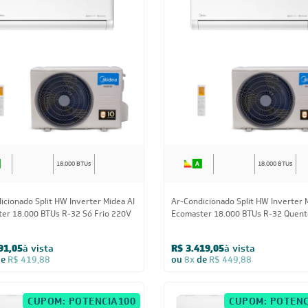
18.000 BTUs
18.000 BTUs
icionado Split HW Inverter Midea AI
Ar-Condicionado Split HW Inverter 
er 18.000 BTUs R-32 Só Frio 220V
Ecomaster 18.000 BTUs R-32 Quent
220V
91,05
à vista
R$ 3.419,05
à vista
de
R$ 419,88
ou
8x
de
R$ 449,88
CUPOM: POTENCIA100
CUPOM: POTENC