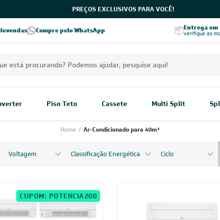
PREÇOS EXCLUSIVOS PARA VOCÊ!
Excelência no RA
Entrega em t
elevendas
Compre pelo WhatsApp
Seja parceiro Leveros
Excelência no Reclame Aqui
verifique as m
Inverter
Piso Teto
Cassete
Multi Split
Spl
Home
/
Ar-Condicionado para 40m²
Voltagem
Classificação Energética
Ciclo
CUPOM: POTENCIA200