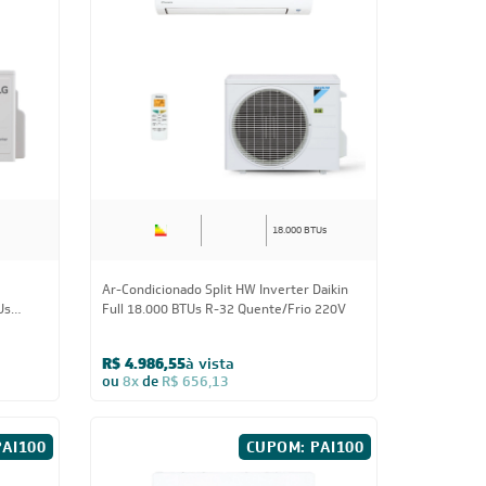
18.000 BTUs
Ar-Condicionado Split HW Inverter Daikin
Us
Full 18.000 BTUs R-32 Quente/Frio 220V
R$ 4.986,55
à vista
ou
8x
de
R$ 656,13
PAI100
CUPOM: PAI100