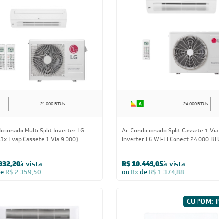
21.000 BTUs
24.000 BTUs
icionado Multi Split Inverter LG
Ar-Condicionado Split Cassete 1 Via
(3x Evap Cassete 1 Via 9.000)
Inverter LG WI-FI Conect 24.000 BT
Frio 220V
Quente/Frio 220V Monofásico
932,20
à vista
R$ 10.449,05
à vista
de
R$ 2.359,50
ou
8x
de
R$ 1.374,88
CUPOM: 