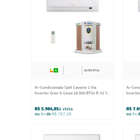
18.000 BTUs
Ar-Condicionado Split Cassete 1 Via
Ar-Cond
Inverter Gree G-Línea 18.000 BTUs R-32 Só
Inverte
Frio 220V Monofásico
Frio 22
R$ 5.984,05
à vista
R$ 7.6
ou
8x
de
R$ 787,38
ou
8x