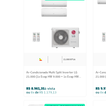
21.000 BTUs
Ar-Condicionado Multi Split Inverter LG
Ar-Cond
21.000 (1x Evap HW 9.000 + 1x Evap HW
21.000 
12.000) Quente/Frio 220V
220V
R$ 8.961,35
à vista
R$ 9.9
ou
8x
de
R$ 1.179,13
ou
8x