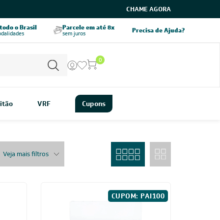
CHAME AGORA
odo o Brasil
Parcele em até 8x
5% OFF no PIX
Precisa de Ajuda?
odalidades
sem juros
pagamento à vista
0
itão
VRF
Cupons
Veja mais filtros
CUPOM: PAI100