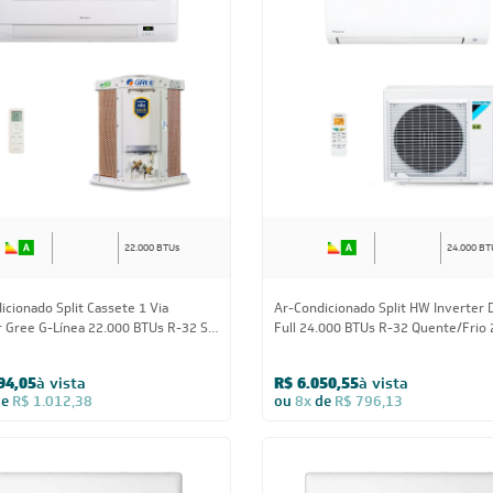
22.000 BTUs
24.000 BT
icionado Split Cassete 1 Via
Ar-Condicionado Split HW Inverter D
r Gree G-Línea 22.000 BTUs R-32 Só
Full 24.000 BTUs R-32 Quente/Frio
0V Monofásico
94,05
à vista
R$ 6.050,55
à vista
de
R$ 1.012,38
ou
8x
de
R$ 796,13