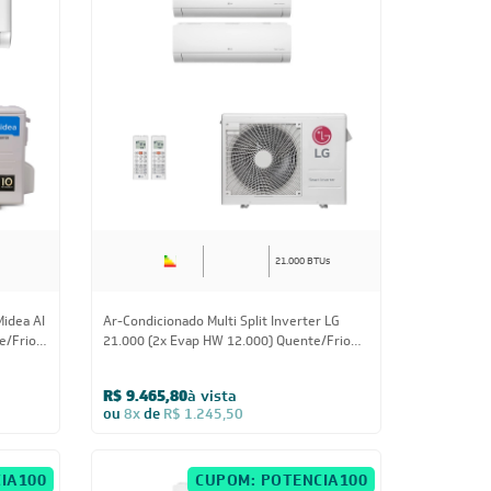
21.000 BTUs
Midea AI
Ar-Condicionado Multi Split Inverter LG
e/Frio
21.000 (2x Evap HW 12.000) Quente/Frio
220V
R$ 9.465,80
à vista
ou
8x
de
R$ 1.245,50
IA100
CUPOM: POTENCIA100