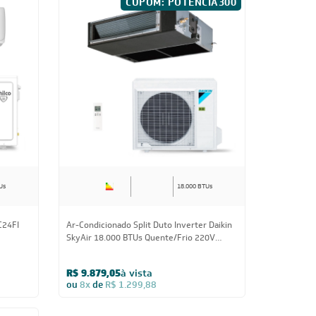
CUPOM: POTENCIA300
Us
18.000 BTUs
C24FI
Ar-Condicionado Split Duto Inverter Daikin
SkyAir 18.000 BTUs Quente/Frio 220V
Monofásico
R$ 9.879,05
à vista
ou
8x
de
R$ 1.299,88