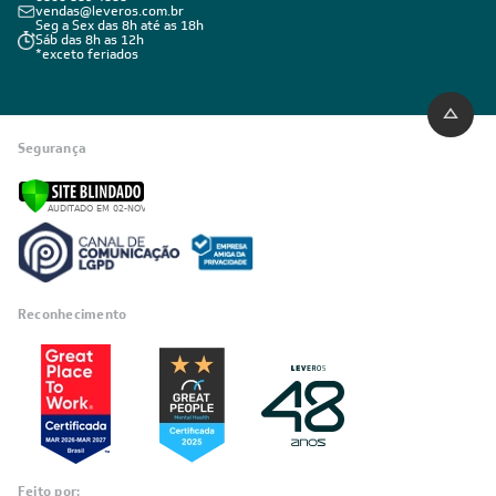
Comprar por Telefone
0800 889 4888
vendas@leveros.com.br
Seg a Sex das 8h até as 18h
Sáb das 8h as 12h
*exceto feriados
Segurança
Reconhecimento