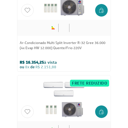
36.000
BTUs
Ar-Condicionado Multi Split Inverter R-32 Gree 36.000
(4x Evap HW 12.000) Quente/Frio 220V
R$ 16.354,25
à vista
ou
8x
de
R$ 2.151,88
FRETE REDUZIDO