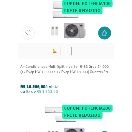
CUPOM: POTENCIA100
FRETE REDUZIDO
24.000
BTUs
Ar-Condicionado Multi Split Inverter R-32 Gree 24.000
(1x Evap HW 12.000 + 1x Evap HW 18.000) Quente/Frio
220V
R$ 10.286,60
à vista
ou
8x
de
R$ 1.353,50
CUPOM: POTENCIA200
FRETE REDUZIDO