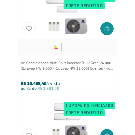
CUPOM: POTENCIA200
FRETE REDUZIDO
24.000
BTUs
Ar-Condicionado Multi Split Inverter R-32 Gree 24.000
(2x Evap HW 9.000 + 1x Evap HW 12.000) Quente/Frio
220V
R$ 10.499,40
à vista
ou
8x
de
R$ 1.381,50
CUPOM: POTENCIA100
FRETE REDUZIDO