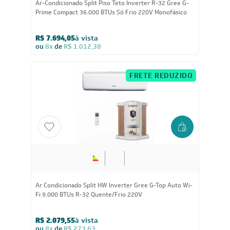
Ar-Condicionado Split Piso Teto Inverter R-32 Gree G-
Prime Compact 36.000 BTUs Só Frio 220V Monofásico
R$ 7.694,05
à vista
ou
8x
de
R$ 1.012,38
FRETE REDUZIDO
9.000
BTUs
Ar Condicionado Split HW Inverter Gree G-Top Auto Wi-
Fi 9.000 BTUs R-32 Quente/Frio 220V
R$ 2.079,55
à vista