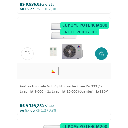
R$ 9.936,05
à vista
ou
8x
de
R$ 1.307,38
CUPOM: POTENCIA100
FRETE REDUZIDO
24.000
BTUs
Ar-Condicionado Multi Split Inverter Gree 24.000 (1x
Evap HW 9.000 + 1x Evap HW 18.000) Quente/Frio 220V
R$ 9.723,25
à vista
ou
8x
de
R$ 1.279,38