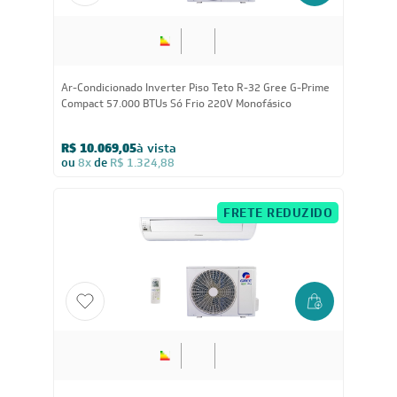
57.000
BTUs
Ar-Condicionado Inverter Piso Teto R-32 Gree G-Prime
Compact 57.000 BTUs Só Frio 220V Monofásico
R$ 10.069,05
à vista
ou
8x
de
R$ 1.324,88
FRETE REDUZIDO
36.000
BTUs