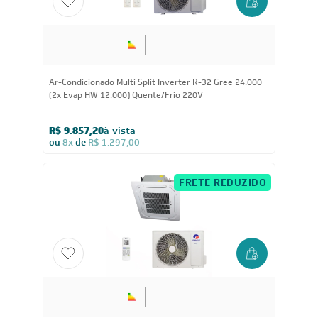
24.000
BTUs
Ar-Condicionado Multi Split Inverter R-32 Gree 24.000
(2x Evap HW 12.000) Quente/Frio 220V
R$ 9.857,20
à vista
ou
8x
de
R$ 1.297,00
FRETE REDUZIDO
56.000
BTUs