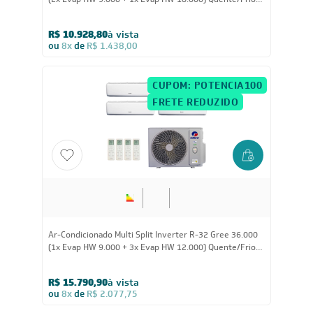
(2x Evap HW 9.000 + 1x Evap HW 18.000) Quente/Frio
220V
R$ 10.928,80
à vista
ou
8x
de
R$ 1.438,00
CUPOM: POTENCIA100
FRETE REDUZIDO
36.000
BTUs
Ar-Condicionado Multi Split Inverter R-32 Gree 36.000
(1x Evap HW 9.000 + 3x Evap HW 12.000) Quente/Frio
220V
R$ 15.790,90
à vista
ou
8x
de
R$ 2.077,75