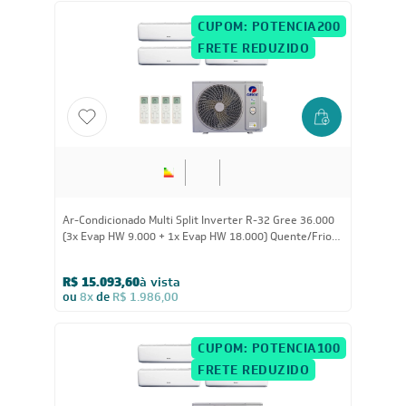
CUPOM: POTENCIA200
FRETE REDUZIDO
36.000
BTUs
Ar-Condicionado Multi Split Inverter R-32 Gree 36.000
(3x Evap HW 9.000 + 1x Evap HW 18.000) Quente/Frio
220V
R$ 15.093,60
à vista
ou
8x
de
R$ 1.986,00
CUPOM: POTENCIA100
FRETE REDUZIDO