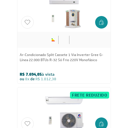
22.000
BTUs
Ar-Condicionado Split Cassete 1 Via Inverter Gree G-
Línea 22.000 BTUs R-32 Só Frio 220V Monofásico
R$ 7.694,05
à vista
ou
8x
de
R$ 1.012,38
FRETE REDUZIDO