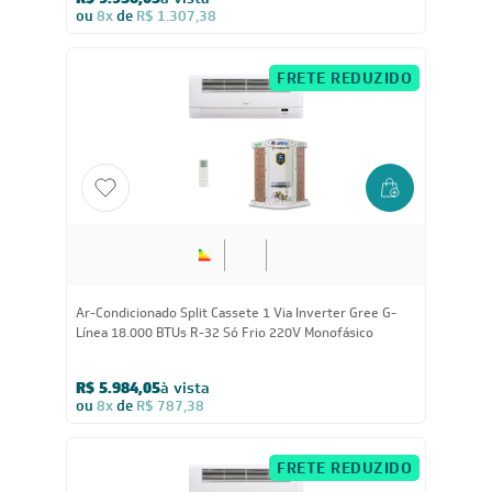
R$ 9.936,05
à vista
ou
8x
de
R$ 1.307,38
FRETE REDUZIDO
18.000
BTUs
Ar-Condicionado Split Cassete 1 Via Inverter Gree G-
Línea 18.000 BTUs R-32 Só Frio 220V Monofásico
R$ 5.984,05
à vista
ou
8x
de
R$ 787,38
FRETE REDUZIDO