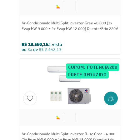
48.000
BTUs
Ar-Condicionado Multi Split Inverter Gree 48.000 (3x
Evap HW 9.000 + 2x Evap HW 12.000) Quente/Frio 220V
R$ 18.560,15
à vista
ou
8x
de
R$ 2.442,13
CUPOM: POTENCIA200
FRETE REDUZIDO
24.000
BTUs
Ar-Condicionado Multi Split Inverter R-32 Gree 24.000