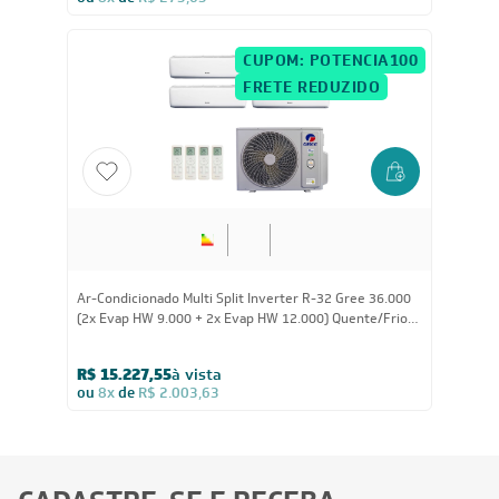
ou
8x
de
R$ 273,63
CUPOM: POTENCIA100
FRETE REDUZIDO
36.000
BTUs
Ar-Condicionado Multi Split Inverter R-32 Gree 36.000
(2x Evap HW 9.000 + 2x Evap HW 12.000) Quente/Frio
220V
R$ 15.227,55
à vista
ou
8x
de
R$ 2.003,63