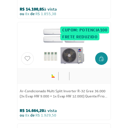
(4x Evap HW 9.000) Quente/Frio 220V
R$ 14.100,85
à vista
ou
8x
de
R$ 1.855,38
CUPOM: POTENCIA100
FRETE REDUZIDO
36.000
BTUs
Ar-Condicionado Multi Split Inverter R-32 Gree 36.000
(3x Evap HW 9.000 + 1x Evap HW 12.000) Quente/Frio
220V
R$ 14.664,20
à vista
ou
8x
de
R$ 1.929,50