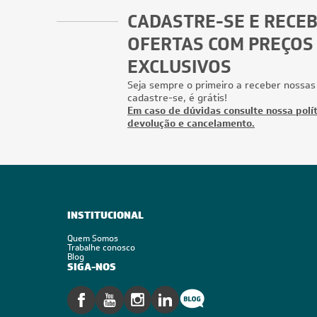
CADASTRE-SE E RECE
OFERTAS COM PREÇOS
EXCLUSIVOS
Seja sempre o primeiro a receber nossas
cadastre-se, é grátis!
Em caso de dúvidas consulte nossa polít
devolução e cancelamento.
INSTITUCIONAL
Quem Somos
Trabalhe conosco
Blog
SIGA-NOS