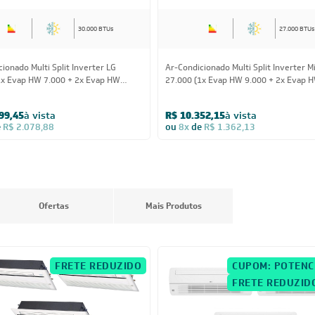
30.000 BTUs
27.000 BTUs
ionado Multi Split Inverter LG
Ar-Condicionado Multi Split Inverter M
1x Evap HW 7.000 + 2x Evap HW
27.000 (1x Evap HW 9.000 + 2x Evap 
Quente/Frio 220V
12.000) Quente/Frio 220V
99,45
à vista
R$ 10.352,15
à vista
e
R$ 2.078,88
ou
8x
de
R$ 1.362,13
Ofertas
Mais Produtos
FRETE REDUZIDO
CUPOM: POTENC
FRETE REDUZID