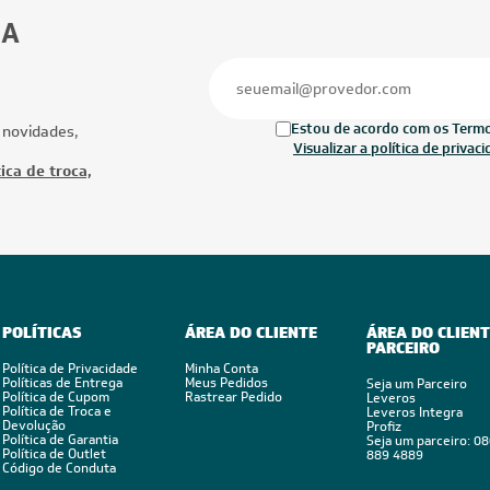
BA
Estou de acordo com os Termos
 novidades,
Visualizar a política de privac
ica de troca,
POLÍTICAS
ÁREA DO CLIENTE
ÁREA DO CLIENT
PARCEIRO
Política de Privacidade
Minha Conta
Políticas de Entrega
Meus Pedidos
Seja um Parceiro
Política de Cupom
Rastrear Pedido
Leveros
Política de Troca e
Leveros Integra
Devolução
Profiz
Política de Garantia
Seja um parceiro: 0
Política de Outlet
889 4889
Código de Conduta