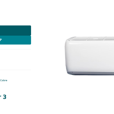
P
Cobre
r 3