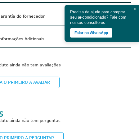
×
Precisa de ajuda para comprar
arantia do fornecedor
seu ar-condicionado? Fale com
nossos consultores
Falar no WhatsApp
Informações Adicionais
duto ainda não tem avaliações
A O PRIMEIRO A AVALIAR
S
duto ainda não tem perguntas
 O PRIMEIRO A PERGUNTAR