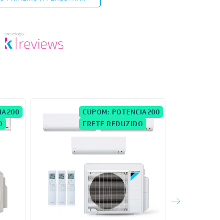
IA200
CUPOM: POTENCIA200
O
FRETE REDUZIDO