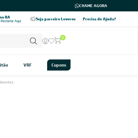
CHAME AGORA
 no RA
Entrega em todo o Brasil
Seja parceiro Leveros
Precisa de Ajuda?
 Reclame Aqui
verifique as modalidades
0
itão
VRF
Cupons
mbientes