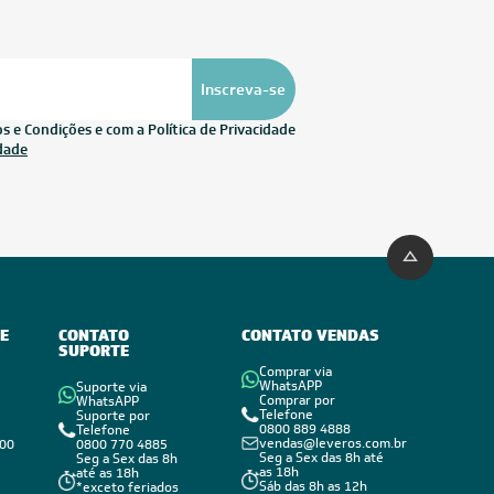
Inscreva-se
 e Condições e com a Política de Privacidade
idade
E
CONTATO
CONTATO VENDAS
SUPORTE
Comprar via
WhatsAPP
Suporte via
Comprar por
WhatsAPP
Telefone
Suporte por
0800 889 4888
Telefone
vendas@leveros.com.br
800
0800 770 4885
Seg a Sex das 8h até
Seg a Sex das 8h
as 18h
até as 18h
Sáb das 8h as 12h
*exceto feriados