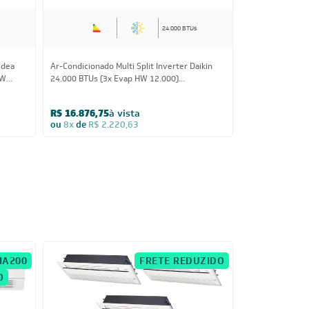
24.000 BTUs
idea
Ar-Condicionado Multi Split Inverter Daikin
Ar-Condicionado
HW
24.000 BTUs (3x Evap HW 12.000)
27.000 (2x Eva
Quente/Frio 220V
12.000) Quente
R$ 16.876,75
à vista
R$ 10.282,80
ou
8x
de
R$ 2.220,63
ou
8x
de
R$ 1.
IA200
FRETE REDUZIDO
O