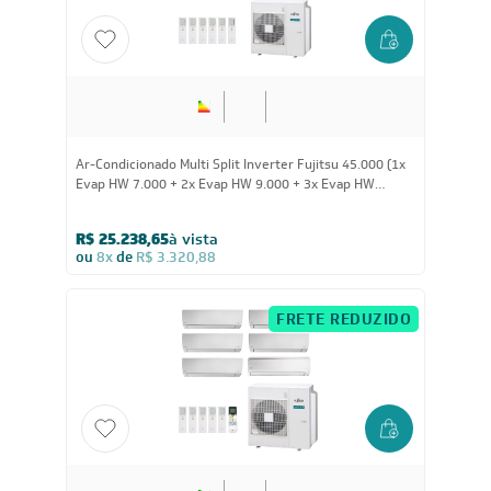
45.000
BTUs
Ar-Condicionado Multi Split Inverter Fujitsu 45.000 (1x
Evap HW 7.000 + 2x Evap HW 9.000 + 3x Evap HW
12.000) Quente/Frio 220V
R$ 25.238,65
à vista
ou
8x
de
R$ 3.320,88
FRETE REDUZIDO