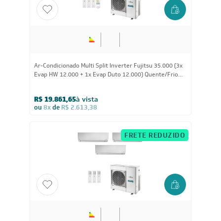
35.000
BTUs
Ar-Condicionado Multi Split Inverter Fujitsu 35.000 (3x
Evap HW 12.000 + 1x Evap Duto 12.000) Quente/Frio
220V
R$ 19.861,65
à vista
ou
8x
de
R$ 2.613,38
FRETE REDUZIDO