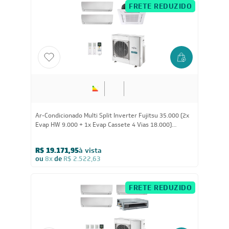
FRETE REDUZIDO
35.000
BTUs
Ar-Condicionado Multi Split Inverter Fujitsu 35.000 (2x
Evap HW 9.000 + 1x Evap Cassete 4 Vias 18.000)
Quente/Frio 220V
R$ 19.171,95
à vista
ou
8x
de
R$ 2.522,63
FRETE REDUZIDO