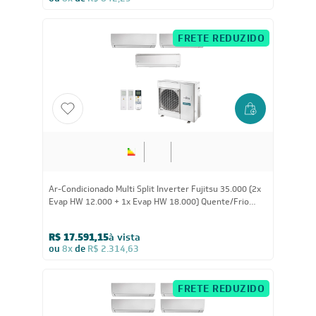
ou
8x
de
R$ 842,25
FRETE REDUZIDO
35.000
BTUs
Ar-Condicionado Multi Split Inverter Fujitsu 35.000 (2x
Evap HW 12.000 + 1x Evap HW 18.000) Quente/Frio
220V
R$ 17.591,15
à vista
ou
8x
de
R$ 2.314,63
FRETE REDUZIDO