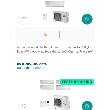
14.000
BTUs
Ar-Condicionado Multi Split Inverter Fujitsu 14.000 (1x
Evap HW 7.000 + 1x Evap HW 12.000) Quente/Frio 220V
R$ 6.705,10
à vista
ou
8x
de
R$ 882,25
FRETE REDUZIDO