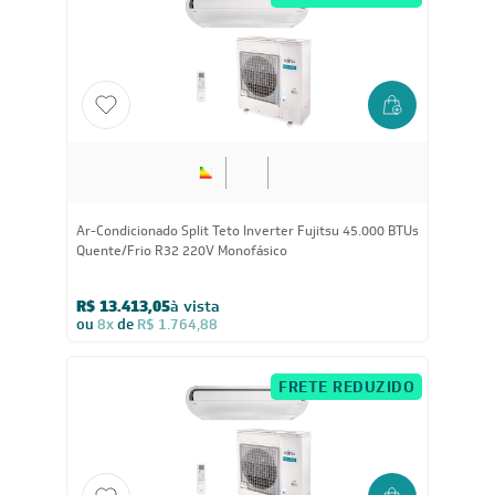
FRETE REDUZIDO
45.000
BTUs
Ar-Condicionado Split Teto Inverter Fujitsu 45.000 BTUs
Quente/Frio R32 220V Monofásico
R$ 13.413,05
à vista
ou
8x
de
R$ 1.764,88
FRETE REDUZIDO