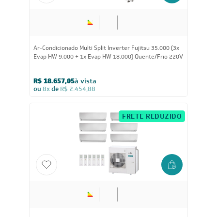
35.000
BTUs
Ar-Condicionado Multi Split Inverter Fujitsu 35.000 (3x
Evap HW 9.000 + 1x Evap HW 18.000) Quente/Frio 220V
R$ 18.657,05
à vista
ou
8x
de
R$ 2.454,88
FRETE REDUZIDO
45.000
BTUs