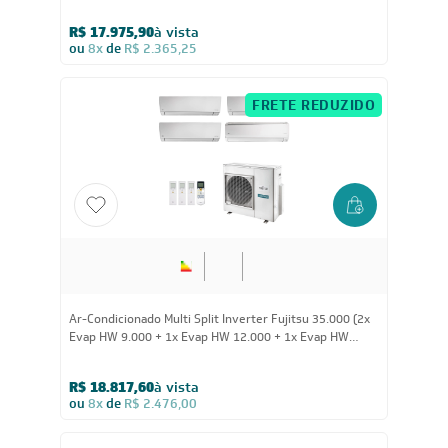
Evap HW 12.000 + 1x Evap HW 24.000) Quente/Frio
220V
R$ 17.975,90
à vista
ou
8x
de
R$ 2.365,25
FRETE REDUZIDO
35.000
BTUs
Ar-Condicionado Multi Split Inverter Fujitsu 35.000 (2x
Evap HW 9.000 + 1x Evap HW 12.000 + 1x Evap HW
18.000) Quente/Frio 220V
R$ 18.817,60
à vista
ou
8x
de
R$ 2.476,00