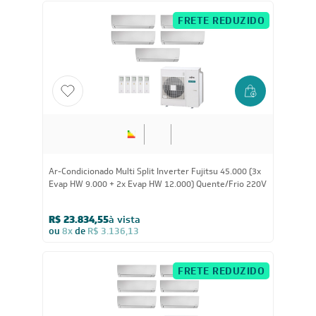
FRETE REDUZIDO
45.000
BTUs
Ar-Condicionado Multi Split Inverter Fujitsu 45.000 (3x
Evap HW 9.000 + 2x Evap HW 12.000) Quente/Frio 220V
R$ 23.834,55
à vista
ou
8x
de
R$ 3.136,13
FRETE REDUZIDO