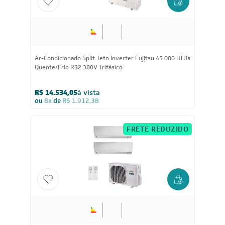
45.000
BTUs
Ar-Condicionado Split Teto Inverter Fujitsu 45.000 BTUs
Quente/Frio R32 380V Trifásico
R$ 14.534,05
à vista
ou
8x
de
R$ 1.912,38
FRETE REDUZIDO
14.000
BTUs