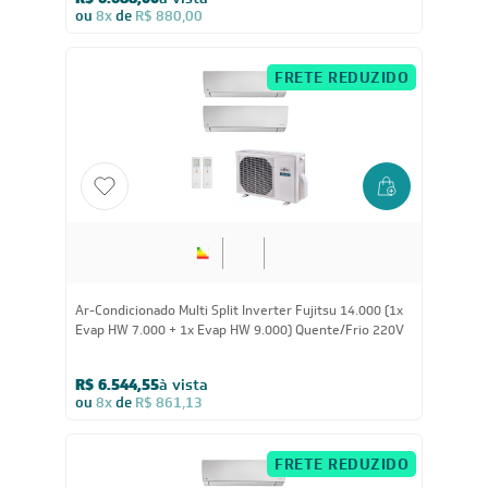
R$ 6.688,00
à vista
ou
8x
de
R$ 880,00
FRETE REDUZIDO
14.000
BTUs
Ar-Condicionado Multi Split Inverter Fujitsu 14.000 (1x
Evap HW 7.000 + 1x Evap HW 9.000) Quente/Frio 220V
R$ 6.544,55
à vista
ou
8x
de
R$ 861,13
FRETE REDUZIDO