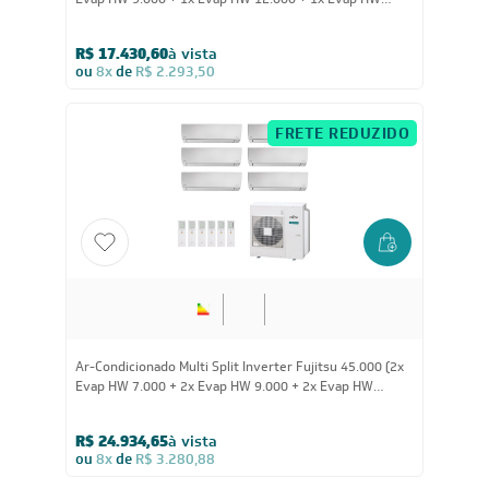
Evap HW 9.000 + 1x Evap HW 12.000 + 1x Evap HW
18.000) Quente/Frio 220V
R$ 17.430,60
à vista
ou
8x
de
R$ 2.293,50
FRETE REDUZIDO
45.000
BTUs
Ar-Condicionado Multi Split Inverter Fujitsu 45.000 (2x
Evap HW 7.000 + 2x Evap HW 9.000 + 2x Evap HW
12.000) Quente/Frio 220V
R$ 24.934,65
à vista
ou
8x
de
R$ 3.280,88