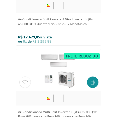
45.000
BTUs
Ar-Condicionado Split Cassete 4 Vias Inverter Fujitsu
45.000 BTUs Quente/Frio R32 220V Monofásico
R$ 17.479,05
à vista
ou
8x
de
R$ 2.299,88
FRETE REDUZIDO
35.000
BTUs
Ar-Condicionado Multi Split Inverter Fujitsu 35.000 (1x