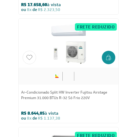
R$ 17.658,60
à vista
ou
8x
de
R$ 2.323,50
FRETE REDUZIDO
31.000
BTUs
Ar-Condicionado Split HW Inverter Fujitsu Airstage
Premium 31.000 BTUs R-32 Só Frio 220V
R$ 8.644,05
à vista
ou
8x
de
R$ 1.137,38