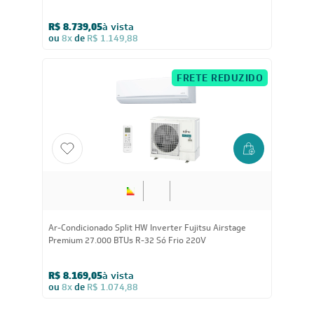
R$ 8.739,05
à vista
ou
8x
de
R$ 1.149,88
FRETE REDUZIDO
Ar-Condicionado Split HW Inverter Fujitsu Airstage
Premium 27.000 BTUs R-32 Só Frio 220V
R$ 8.169,05
à vista
ou
8x
de
R$ 1.074,88