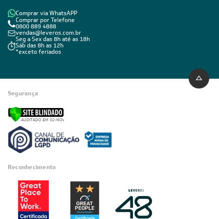
Comprar via WhatsAPP
Comprar por Telefone
0800 889 4888
vendas@leveros.com.br
Seg a Sex das 8h até as 18h
Sáb das 8h as 12h
*exceto feriados
Segurança
Reconhecimento