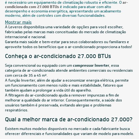
é necessário um equipamento de climatização robusto e eficiente. O
ar-
condicionado com 27.000 BTUs
é indicado para atuar com alto
desempenho e economia energética, apresentando um acabamento
moderno, além de controles com diversas funcionalidades.
Mostrar mais
A Leveros disponibiliza uma variedade de opções para você escolher,
fabricadas pelas marcas mais conceituadas do mercado de climatização
internacional e nacional.
Garanta mais saúde e bem-estar para seus colaboradores ou familiares e
aproveite todos os benefícios que o ar-condicionado proporciona a todos!
Conheça o ar-condicionado 27.000 BTUs
Seja convencional ou equipado com um
compressor Inverter
, essa
categoria de ar-condicionado atende ambientes comerciais ou residenciais
com cerca de 35 a 45 m².
A função Inverter, além de ajudar a economizar energia elétrica, permite
um funcionamento com menos ruído e mais estabilidade, fatores que
também ajudam a prolongar a vida útil do aparelho.
A filtragem do ar-condicionado ajuda a remover impurezas a fim de
melhorar a qualidade do ar interior. Consequentemente, a saúde dos
usuários também é preservada, evitando alergias e problemas
respiratórios.
Qual a melhor marca de ar-condicionado 27.000?
Existem muitos modelos disponíveis no mercado e cada fabricante busca
oferecer diferenciais e funcionalidades que variam de modelo para modelo.