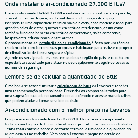
Onde instalar o ar-condicionado 27.000 BTUs?
O
ar-condicionado Hi-Wall 27.000
é instalado em um ponto alto da parede,
sem interferir na disposição do mobiliário e decoração do espaço.
Por possuir uma capacidade térmica mais elevada, esse modelo é ideal para
grandes salas de estar, quartos e escritórios residenciais, assim como
também funciona bem em escritórios corporativos, salas comerciais,
hospitalares, educacionais, entre outros.
O procedimento de
instalação do ar-condicionado
é feito por um técnico
credenciado, com ferramentas próprias e habilidade para realizar o projeto
de climatização de forma segura e rápida.
Agende os serviços da Leveros, em qualquer região do país, e receba um
especialista capacitado para atuar no seu equipamento seguindo todas as
normas de segurança.
Lembre-se de calcular a quantidade de Btus
O melhor a se fazer é utilizar a
calculadora de btus
da Leveros e receber
uma recomendação personalizada. Preencha os campos solicitados para
uma sugestão baseada no tamanho do seu cômodo e acesse mais detalhes
que podem ajudar a tomar uma boa decisão.
Ar-condicionado com o melhor preço na Leveros
Compre
ar-condicionado
Inverter 27.000 BTUs na Leveros e aproveite
todas as vantagens de ter um climatizador potente em casa ou no trabalho.
Tenha total controle sobre o conforto térmico, a umidade e a qualidade do
ar em casa ou no trabalho. Vem para a
Leveros
e pague no cartão de