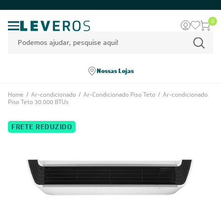
0
Nossas Lojas
Home
/
Ar-condicionado
/
Ar-Condicionado Piso Teto
/
Ar-condicionado
Piso Teto 30.000 BTUs
FRETE REDUZIDO