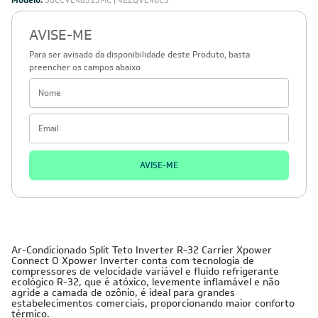
Modelo:
38CCVE48515MC | 42ZQVE48C5
AVISE-ME
Para ser avisado da disponibilidade deste Produto, basta
preencher os campos abaixo
AVISE-ME
Ar-Condicionado Split Teto Inverter R-32 Carrier Xpower
Connect O Xpower Inverter conta com tecnologia de
compressores de velocidade variável e fluido refrigerante
ecológico R-32, que é atóxico, levemente inflamável e não
agride a camada de ozônio, é ideal para grandes
estabelecimentos comerciais, proporcionando maior conforto
térmico.