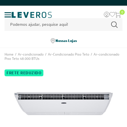
0
Nossas Lojas
Home
/
Ar-condicionado
/
Ar-Condicionado Piso Teto
/
Ar-condicionado
Piso Teto 48.000 BTUs
FRETE REDUZIDO