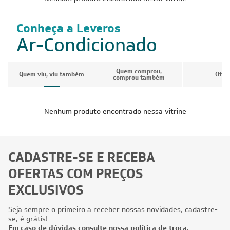
Conheça a Leveros
Ar-Condicionado
Quem comprou,
Quem viu, viu também
Ofer
comprou também
Nenhum produto encontrado nessa vitrine
CADASTRE-SE E RECEBA
OFERTAS COM PREÇOS
EXCLUSIVOS
Seja sempre o primeiro a receber nossas novidades, cadastre-
se, é grátis!
Em caso de dúvidas consulte nossa política de troca,