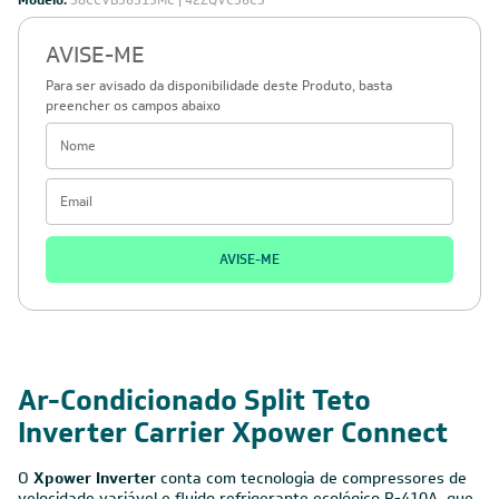
Modelo:
38CCVB36515MC | 42ZQVC36C5
AVISE-ME
Para ser avisado da disponibilidade deste Produto, basta
preencher os campos abaixo
AVISE-ME
Ar-Condicionado Split Teto
Inverter Carrier Xpower Connect
O
Xpower Inverter
conta com tecnologia de compressores de
velocidade variável e fluido refrigerante ecológico R-410A, que