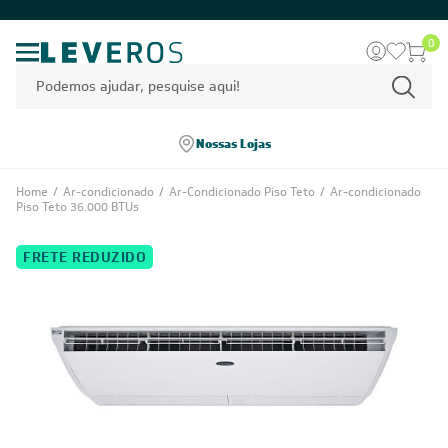
0
Nossas Lojas
Home
/
Ar-condicionado
/
Ar-Condicionado Piso Teto
/
Ar-condicionado
Piso Teto 36.000 BTUs
FRETE REDUZIDO