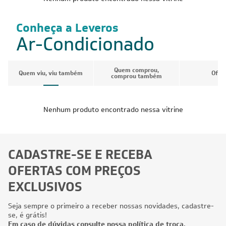
Conheça a Leveros
Ar-Condicionado
Quem comprou,
Quem viu, viu também
Ofer
comprou também
Nenhum produto encontrado nessa vitrine
CADASTRE-SE E RECEBA
OFERTAS COM PREÇOS
EXCLUSIVOS
Seja sempre o primeiro a receber nossas novidades, cadastre-
se, é grátis!
Em caso de dúvidas consulte nossa política de troca,