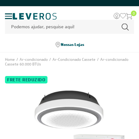
0
Nossas Lojas
Home
/
Ar-condicionado
/
Ar-Condicionado Cassete
/
Ar-condicionado
Cassete 60.000 BTUs
FRETE REDUZIDO