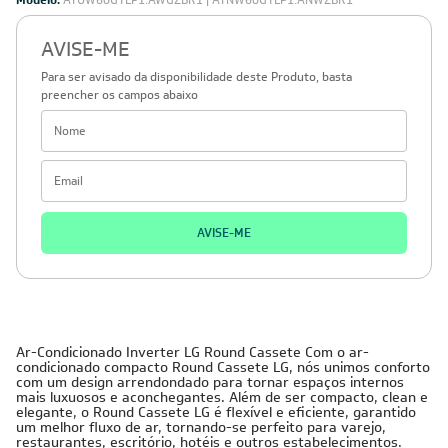
Modelo:
ATUW60GYLP1.AWGZBR1 | ATNW60GYLP1.ANWZBR1
AVISE-ME
Para ser avisado da disponibilidade deste Produto, basta
preencher os campos abaixo
AVISE-ME
Ar-Condicionado Inverter LG Round Cassete Com o ar-
condicionado compacto Round Cassete LG, nós unimos conforto
com um design arrendondado para tornar espaços internos
mais luxuosos e aconchegantes. Além de ser compacto, clean e
elegante, o Round Cassete LG é flexível e eficiente, garantido
um melhor fluxo de ar, tornando-se perfeito para varejo,
restaurantes, escritório, hotéis e outros estabelecimentos.