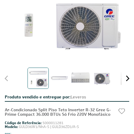
Produto vendido e entregue por:
Leveros
Ar-Condicionado Split Piso Teto Inverter R-32 Gree G-
Prime Compact 36.000 BTUs Só Frio 220V Monofásico
Código de Referência:
5000011281
Modelo:
GULD36W1/NhA-S | GULD36ZD1/A-S
por: