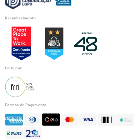
Reconhecimento
Feito por:
Formas de Pagamento
Informações
sobre seu
pedido?
Fale com a LIA
Compre pelo