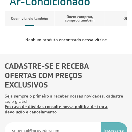
Ar-Condicionado
Quem comprou,
Quem viu, viu também
Ofer
comprou também
Nenhum produto encontrado nessa vitrine
CADASTRE-SE E RECEBA
OFERTAS COM PREÇOS
EXCLUSIVOS
Seja sempre o primeiro a receber nossas novidades, cadastre-
se, é grátis!
Em caso de dúvidas consulte nossa política de troca,
devolução e cancelamento.
Inscreva-se