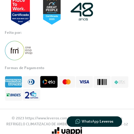
Feito por:
Formas de Pagamento
Informações
sobre seu
pedido?
Fale com a LIA
Compre pelo
WhatsApp
© 2023 https://www.leveros.com.br Todos os diretitos reservados
WhatsApp
Leveros
REFRIGELO CLIMATIZACAO DE AMBIENTES S.A. CNPJ: 61.502.324/0001-12