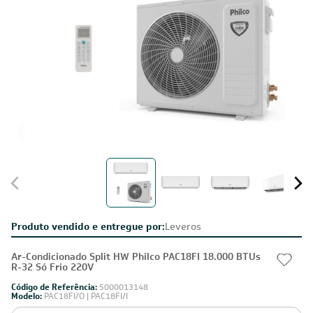
Produto vendido e entregue por:
Leveros
Ar-Condicionado Split HW Philco PAC18FI 18.000 BTUs
R-32 Só Frio 220V
Código de Referência:
5000013148
Modelo:
PAC18FI/O | PAC18FI/I