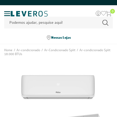
0
Nossas Lojas
Home
/
Ar-condicionado
/
Ar-Condicionado Split
/
Ar-condicionado Split
18.000 BTUs