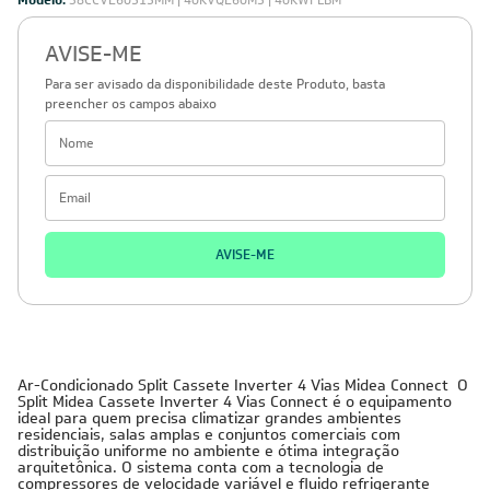
Modelo:
38CCVE60515MM | 40KVQE60M5 | 40KWFLBM
AVISE-ME
Para ser avisado da disponibilidade deste Produto, basta
preencher os campos abaixo
AVISE-ME
Ar-Condicionado Split Cassete Inverter 4 Vias Midea Connect O
Split Midea Cassete Inverter 4 Vias Connect é o equipamento
ideal para quem precisa climatizar grandes ambientes
residenciais, salas amplas e conjuntos comerciais com
distribuição uniforme no ambiente e ótima integração
arquitetônica. O sistema conta com a tecnologia de
compressores de velocidade variável e fluido refrigerante