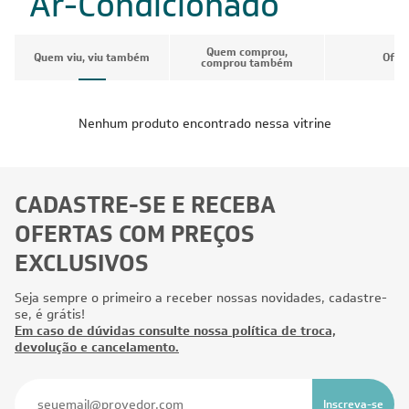
Ar-Condicionado
Quem comprou,
Quem viu, viu também
Ofer
comprou também
Nenhum produto encontrado nessa vitrine
CADASTRE-SE E RECEBA
OFERTAS COM PREÇOS
EXCLUSIVOS
Seja sempre o primeiro a receber nossas novidades, cadastre-
se, é grátis!
Em caso de dúvidas consulte nossa política de troca,
devolução e cancelamento.
Inscreva-se