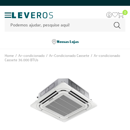
0
Nossas Lojas
Home
/
Ar-condicionado
/
Ar-Condicionado Cassete
/
Ar-condicionado
Cassete 36.000 BTUs