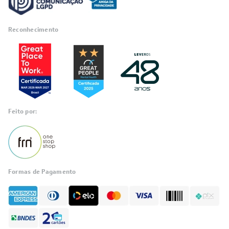
Reconhecimento
Feito por:
Formas de Pagamento
Informações
sobre seu
pedido?
Fale com a LIA
Compre pelo