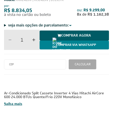
Modelo:
RAA24B3IV | RCI24B3IV | D51917A
por:
R$ 8.834,05
ou:
R$ 9.299,00
8x
de
R$ 1.162,38
à vista no cartão ou boleto
veja mais opções de parcelamento:
COMPRAR AGORA
COMPRAR VIA WHATSAPP
CALCULAR
Ar-Condicionado Split Cassete Inverter 4 Vias Hitachi AirCore
600 24.000 BTUs Quente/Frio 220V Monofásico
Saiba mais