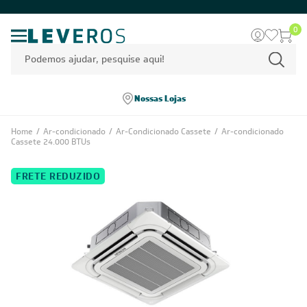
0
Nossas Lojas
Home
/
Ar-condicionado
/
Ar-Condicionado Cassete
/
Ar-condicionado
Cassete 24.000 BTUs
FRETE REDUZIDO