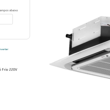
campos abaixo
nverter
ó Frio 220V