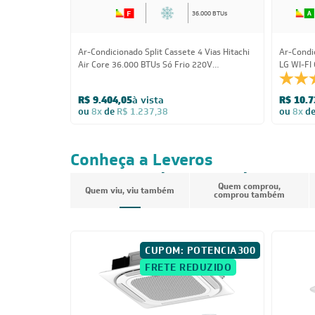
36.000 BTUs
Ar-Condicionado Split Cassete 4 Vias Hitachi
Ar-Condic
Air Core 36.000 BTUs Só Frio 220V
LG WI-FI
Monofásico
Monofási
R$ 9.404,05
à vista
R$ 10.7
ou
8x
de
R$ 1.237,38
ou
8x
d
Conheça a Leveros
Ar-Condicionado
Quem comprou,
Quem viu, viu também
comprou também
CUPOM: POTENCIA300
FRETE REDUZIDO