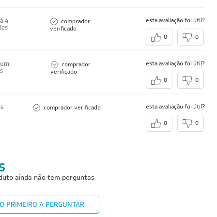
á 4
esta avaliação foi útil?
comprador
ias
verificado
0
0
 um
esta avaliação foi útil?
comprador
s
verificado
0
0
es
esta avaliação foi útil?
comprador verificado
0
0
S
duto ainda não tem perguntas
 O PRIMEIRO A PERGUNTAR