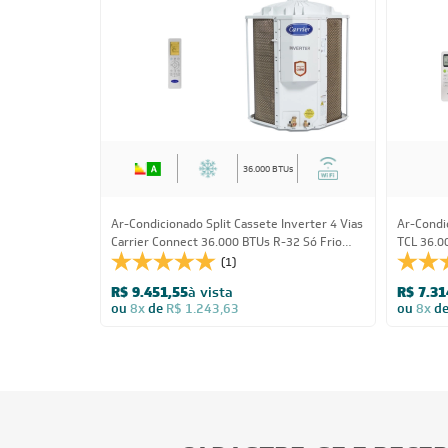
36.000 BTUs
Ar-Condicionado Split Cassete Inverter 4 Vias
Ar-Condic
Carrier Connect 36.000 BTUs R-32 Só Frio
TCL 36.0
220V Monofásico
(1)
R$ 9.451,55
à vista
R$ 7.31
ou
8x
de
R$ 1.243,63
ou
8x
d