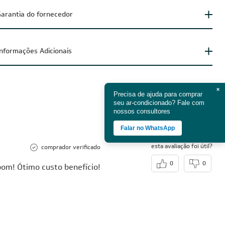
arantia do fornecedor
Informações Adicionais
×
Precisa de ajuda para comprar
QUERO AVALIAR
seu ar-condicionado? Fale com
nossos consultores
Ordenar por
Falar no WhatsApp
esta avaliação foi útil?
comprador verificado
0
0
 bom! Ótimo custo benefício!