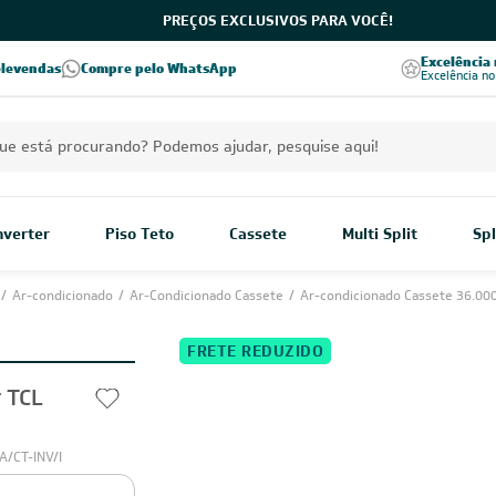
PREÇOS EXCLUSIVOS PARA VOCÊ!
Parcele em até 8x
5% OFF no PIX
Excelência
elevendas
Compre pelo WhatsApp
sem juros
pagamento à vista
Excelência no
Inverter
Piso Teto
Cassete
Multi Split
Spl
/
Ar-condicionado
/
Ar-Condicionado Cassete
/
Ar-condicionado Cassete 36.00
FRETE REDUZIDO
r TCL
A/CT-INV/I