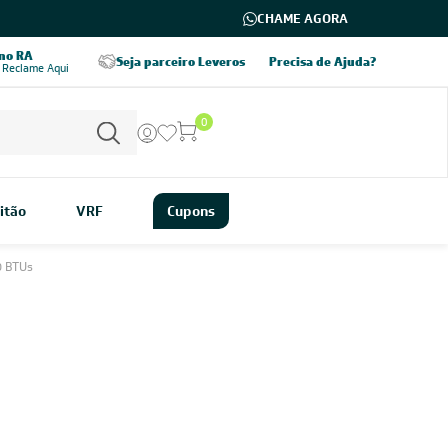
CHAME AGORA
 no RA
Entrega em todo o Brasil
Seja parceiro Leveros
Precisa de Ajuda?
 Reclame Aqui
verifique as modalidades
0
itão
VRF
Cupons
0 BTUs