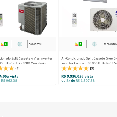
36.000 BTUs
36.000 BTUs
ionado Split Cassete 4 Vias Inverter
Ar-Condicionado Split Cassete Gree G
00 BTUs Só Frio 220V Monofásico
Inverter Compact 36.000 BTUs R-32 Só
220V Monofásico
(4)
(5)
4,05
à vista
R$ 9.936,05
à vista
e
R$ 962,38
ou
8x
de
R$ 1.307,38