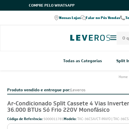
COMPRE PELO WHATSAPP
no RA
Entrega em todo o Brasil
Seja parceiro Leveros
Nossas Lojas
Falar no Pós Vendas
T
 Reclame Aqui
verifique as modalidades
Todas as Categorias
Split 
Home
Produto vendido e entregue por:
Leveros
Ar-Condicionado Split Cassete 4 Vias Inverte
36.000 BTUs Só Frio 220V Monofásico
Código de Referência:
5000011781
Modelo:
TAC-36CSA/CT-INV/O | TAC-36CS