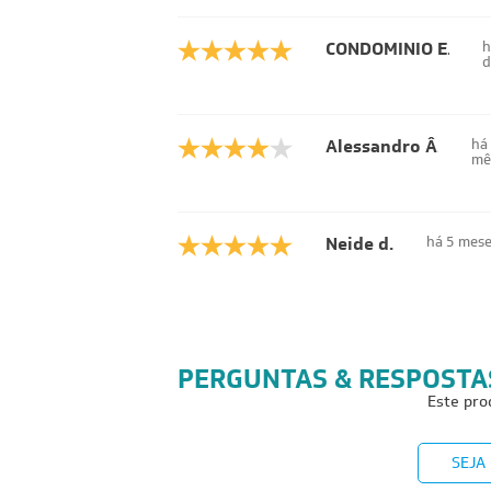
CONDOMINIO E.
h
d
Alessandro Â.
há
mê
Neide d.
há 5 mes
PERGUNTAS & RESPOSTA
Este pro
SEJA