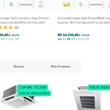
36.000 BTUs
36.000 BTUs
ionado Split Cassete 4 Vias Inverter
Ar-Condicionado Split Round Black Ca
 Conect 36.000 BTUs Só Frio 220V
Inverter WI-FI LG Quente/Frio 36.000
co
220V Monofásico
(1)
34,05
à vista
R$ 14.534,05
à vista
e
R$ 1.412,38
ou
8x
de
R$ 1.912,38
Ofertas
Mais Produtos
CUPOM: TCL100
FRETE RED
FRETE REDUZIDO