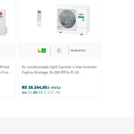
36.000 BTUs
-Prime
Ar-condicionado Split Cassete 4 Vias Inverter
 Frio
Fujitsu Airstage 36.000 BTUs R-32
Quente/Frio 380V Trifásico
R$ 16.244,05
à vista
ou
8x
de
R$ 2.137,38