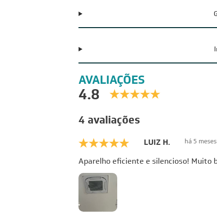
G
AVALIAÇÕES
4.8
4 avaliações
LUIZ H.
há 5 meses
Aparelho eficiente e silencioso! Muito