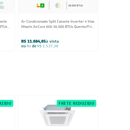
36.000 BTUs
ssete
Ar-Condicionado Split Cassete Inverter 4 Vias
Ar-Condicionado
 BTUs
Hitachi AirCore 600 36.000 BTUs Quente/Frio
Midea Connect 3
220V Monofásico
220V Monofásic
R$ 11.684,05
à vista
R$ 9.499,05
à
ou
8x
de
R$ 1.537,38
ou
8x
de
R$ 1.
UZIDO
FRETE REDUZIDO