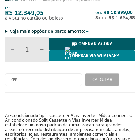
Modelo:
38CCVF60515MM | 40KVQF60M5B | 40KWFLBM
por:
R$ 12.349,05
ou:
R$ 12.999,00
8x
de
R$ 1.624,88
à vista no cartão ou boleto
veja mais opções de parcelamento:
COMPRAR AGORA
COMPRAR VIA WHATSAPP
CALCULAR
Ar-Condicionado Split Cassete 4 Vias Inverter Midea Connect O
Ar-condicionado Split Cassette 4 Vias Inverter Midea
estabelece um novo padrão de climatização para grandes
áreas, oferecendo distribuição de ar precisa em salas amplas,
escritórios, lojas, restaurantes, ambientes comerciais e
residências. Com design discreto, proporciona conforto suave