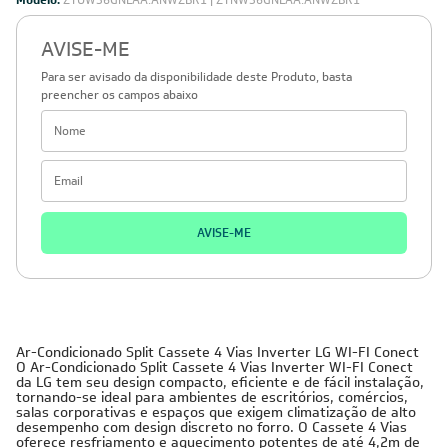
Modelo:
ZTUW36GNLAA.ANWZBR1 | ZTNW36GNLAA.ANWZBR1
AVISE-ME
Para ser avisado da disponibilidade deste Produto, basta
preencher os campos abaixo
AVISE-ME
Ar-Condicionado Split Cassete 4 Vias Inverter LG WI-FI Conect
O Ar-Condicionado Split Cassete 4 Vias Inverter WI-FI Conect
da LG tem seu design compacto, eficiente e de fácil instalação,
tornando-se ideal para ambientes de escritórios, comércios,
salas corporativas e espaços que exigem climatização de alto
desempenho com design discreto no forro. O Cassete 4 Vias
oferece resfriamento e aquecimento potentes de até 4,2m de