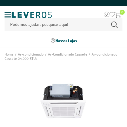
0
Nossas Lojas
Home
/
Ar-condicionado
/
Ar-Condicionado Cassete
/
Ar-condicionado
Cassete 24.000 BTUs