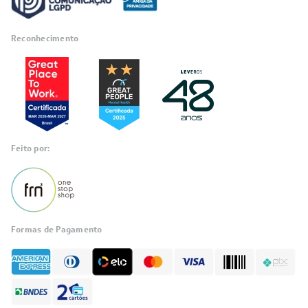
Reconhecimento
Feito por:
Formas de Pagamento
Informações
sobre seu
pedido?
Fale com a LIA
Compre pelo
WhatsApp