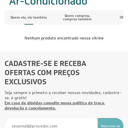
Ar-Condicionado
Quem comprou,
Quem viu, viu também
Ofer
comprou também
Nenhum produto encontrado nessa vitrine
CADASTRE-SE E RECEBA
OFERTAS COM PREÇOS
EXCLUSIVOS
Seja sempre o primeiro a receber nossas novidades, cadastre-
se, é grátis!
Em caso de dúvidas consulte nossa política de troca,
devolução e cancelamento.
Inscreva-se