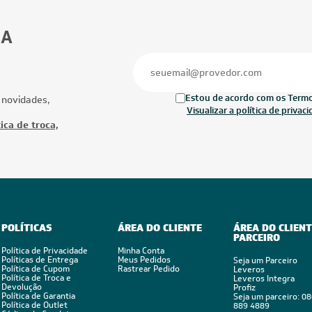
36.000 BTUs
36.000 BTUs
ionado Split Cassete 4 Vias Inverter
Ar-Condicionado Split Round Black Ca
 Conect 36.000 BTUs Só Frio 220V
Inverter WI-FI LG Quente/Frio 36.000
co
220V Monofásico
Ofertas
Mais Produtos
CUPOM: TCL100
FRETE RED
FRETE REDUZIDO