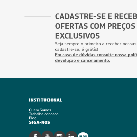
36.000 BTUs
Ar-Condicionado Split Cassete 4 Vias Hitachi
Ar-Condic
Air Core 36.000 BTUs Só Frio 220V
LG WI-FI
Monofásico
Monofási
Conheça a Leveros
Ar-Condicionado
Quem comprou,
Quem viu, viu também
comprou também
CUPOM: POTENCIA300
FRETE REDUZIDO