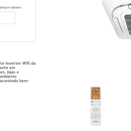
campos abaixo
Monofásico
te Inverter Wifi da
gante em
s, lojas e
 ambiente
garantindo bem-