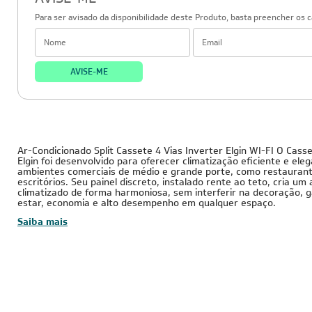
AVISE-ME
Para ser avisado da disponibilidade deste Produto, basta preencher os 
AVISE-ME
36.000 BTUs
220V - 
Inverter
Cobre
Ar-Condicionado Split Cassete 4 Vias Inverter Elgin WI-FI O Casse
Elgin foi desenvolvido para oferecer climatização eficiente e ele
ambientes comerciais de médio e grande porte, como restaurante
escritórios. Seu painel discreto, instalado rente ao teto, cria um
climatizado de forma harmoniosa, sem interferir na decoração, 
estar, economia e alto desempenho em qualquer espaço.
Saiba mais