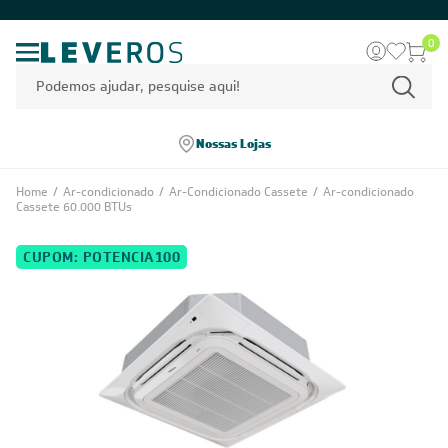
0
Nossas Lojas
Home
/
Ar-condicionado
/
Ar-Condicionado Cassete
/
Ar-condicionado
Cassete 60.000 BTUs
CUPOM: POTENCIA100