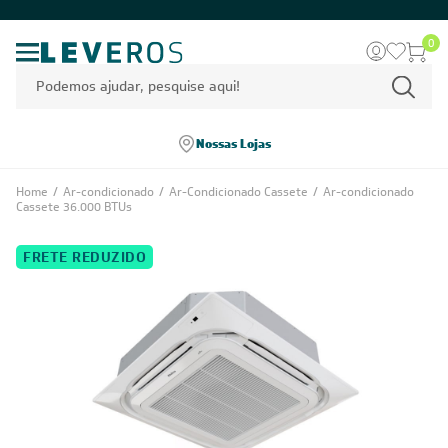
0
Nossas Lojas
Home
/
Ar-condicionado
/
Ar-Condicionado Cassete
/
Ar-condicionado
Cassete 36.000 BTUs
FRETE REDUZIDO