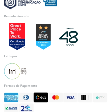
Reconhecimento
Feito por:
Formas de Pagamento
Informações
sobre seu
pedido?
Fale com a LIA
Compre pelo