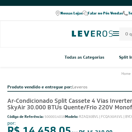
COMPRE PELO WHATSAPP
Nossas Lojas
Falar no Pós Vendas
T
Todas as Categorias
Split 
Home
Produto vendido e entregue por:
Leveros
Ar-Condicionado Split Cassete 4 Vias Inverter
SkyAir 30.000 BTUs Quente/Frio 220V Monof
Código de Referência:
5000014018
Modelo:
RZAQ30BVL | FCQA30A5VL | BY
por: