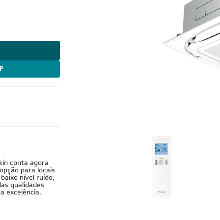
P
nverter
ikin conta agora
 opção para locais
baixo nível ruído,
 das qualidades