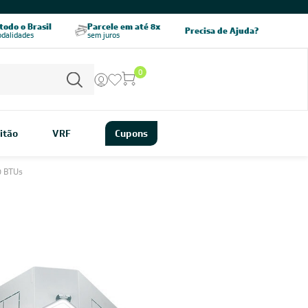
CHAME AGORA
odo o Brasil
Parcele em até 8x
5% OFF no PIX
Precisa de Ajuda?
odalidades
sem juros
pagamento à vista
0
itão
VRF
Cupons
0 BTUs