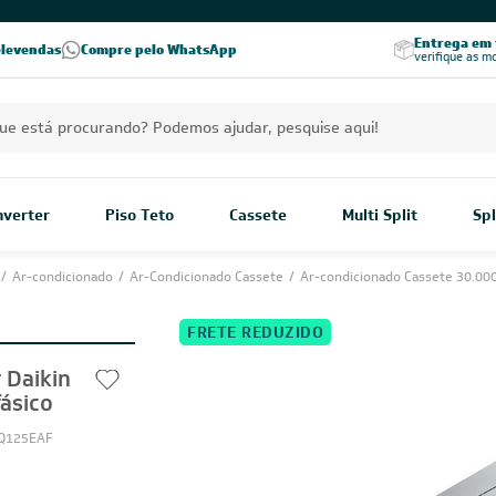
PREÇOS EXCLUSIVOS PARA VOCÊ!
Excelência no RA
Entrega em t
elevendas
Compre pelo WhatsApp
Seja parceiro Leveros
Excelência no Reclame Aqui
verifique as m
Inverter
Piso Teto
Cassete
Multi Split
Spl
/
Ar-condicionado
/
Ar-Condicionado Cassete
/
Ar-condicionado Cassete 30.00
FRETE REDUZIDO
 Daikin
ásico
CQ125EAF