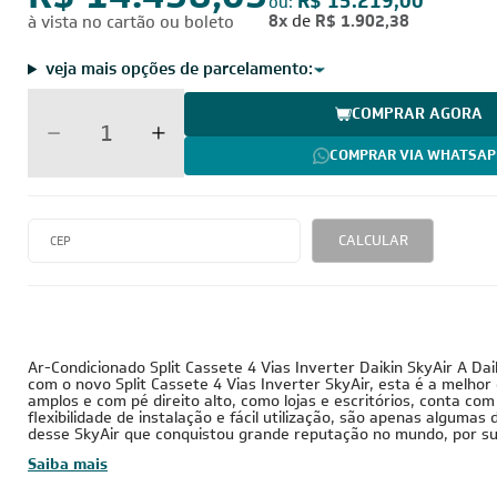
R$ 14.458,05
R$ 15.219,00
ou:
8x
de
R$ 1.902,38
à vista no cartão ou boleto
veja mais opções de parcelamento:
COMPRAR AGORA
COMPRAR VIA WHATSAP
CALCULAR
30.000 BTUs
220V - Monofásico
I
Cobre
Ar-Condicionado Split Cassete 4 Vias Inverter Daikin SkyAir A Da
com o novo Split Cassete 4 Vias Inverter SkyAir, esta é a melhor
amplos e com pé direito alto, como lojas e escritórios, conta com 
flexibilidade de instalação e fácil utilização, são apenas algumas