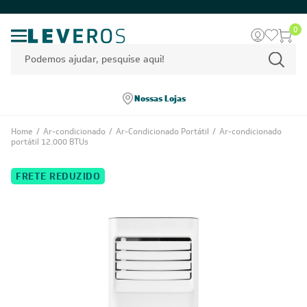
0
Nossas Lojas
Home
/
Ar-condicionado
/
Ar-Condicionado Portátil
/
Ar-condicionado
portátil 12.000 BTUs
FRETE REDUZIDO