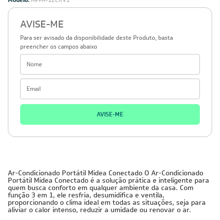
Modelo:
MPPA-12CRV1
AVISE-ME
Para ser avisado da disponibilidade deste Produto, basta
preencher os campos abaixo
AVISE-ME
Ar-Condicionado Portátil Midea Conectado O Ar-Condicionado
Portátil Midea Conectado é a solução prática e inteligente para
quem busca conforto em qualquer ambiente da casa. Com
função 3 em 1, ele resfria, desumidifica e ventila,
proporcionando o clima ideal em todas as situações, seja para
aliviar o calor intenso, reduzir a umidade ou renovar o ar.