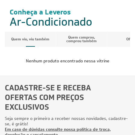
Conheça a Leveros
Ar-Condicionado
Quem comprou,
Quem viu, viu também
Ofer
comprou também
Nenhum produto encontrado nessa vitrine
CADASTRE-SE E RECEBA
OFERTAS COM PREÇOS
EXCLUSIVOS
Seja sempre o primeiro a receber nossas novidades, cadastre-
se, é grátis!
Em caso de dúvidas consulte nossa política de troca,
devolução e cancelamento.